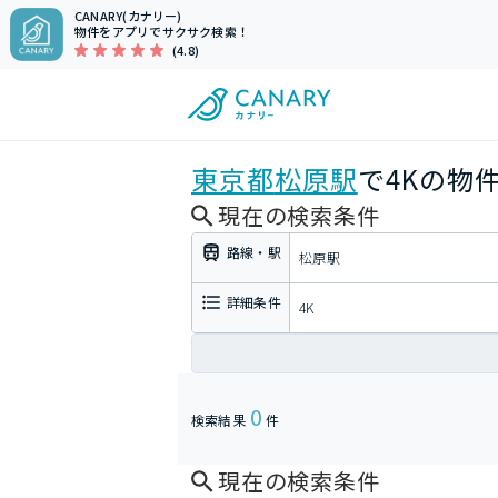
CANARY(カナリー)
物件をアプリでサクサク検索！
(4.8)
東京都
松原駅
で4Kの物
現在の検索条件
路線・駅
松原駅
詳細条件
4K
0
検索結果
件
現在の検索条件