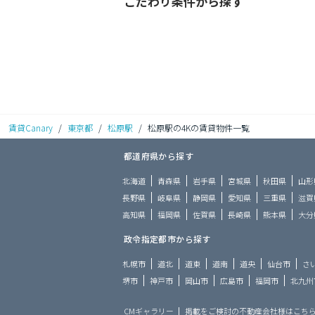
こだわり条件から探す
賃貸Canary
/
東京都
/
松原駅
/
松原駅の4Kの賃貸物件一覧
都道府県から探す
北海道
青森県
岩手県
宮城県
秋田県
山形
長野県
岐阜県
静岡県
愛知県
三重県
滋賀
高知県
福岡県
佐賀県
長崎県
熊本県
大分
政令指定都市から探す
札幌市
道北
道東
道南
道央
仙台市
さ
堺市
神戸市
岡山市
広島市
福岡市
北九州
CMギャラリー
掲載をご検討の不動産会社様はこち