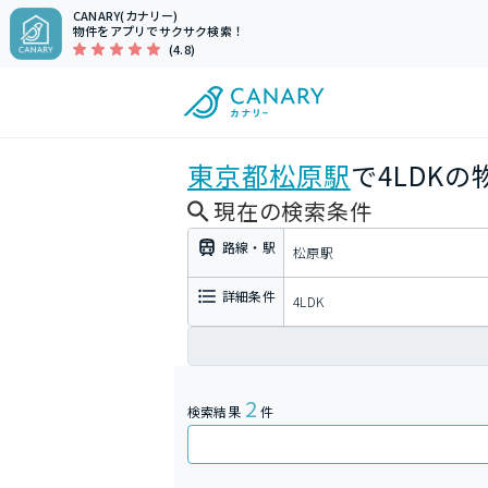
CANARY(カナリー)
物件をアプリでサクサク検索！
(4.8)
東京都
松原駅
で4LDK
現在の検索条件
路線・駅
松原駅
詳細条件
4LDK
2
検索結果
件