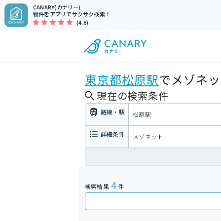
CANARY(カナリー)
物件をアプリでサクサク検索！
(4.8)
東京都
松原駅
でメゾネッ
現在の検索条件
路線・駅
松原駅
詳細条件
メゾネット
4
検索結果
件