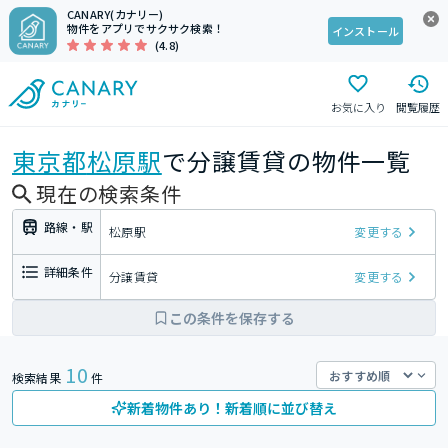
CANARY(カナリー)
物件をアプリでサクサク検索！
インストール
(4.8)
お気に入り
閲覧履歴
東京都
松原駅
で分譲賃貸の物件一覧
現在の検索条件
路線・駅
松原駅
変更する
詳細条件
分譲賃貸
変更する
この条件を保存する
10
検索結果
件
新着物件あり！新着順に並び替え