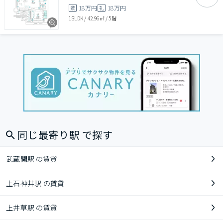
18万円
18万円
敷
礼
1SLDK
/
42.96㎡
/
5階
同じ最寄り駅 で探す
武蔵関駅 の賃貸
上石神井駅 の賃貸
上井草駅 の賃貸