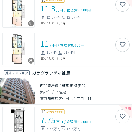
11.3
万円
/
管理費
8,000円
12.1万円
12.1万円
敷
礼
1DK
/
32.07㎡
/
3階
11
万円
/
管理費
8,000円
11万円
11万円
敷
礼
1DK
/
32.07㎡
/
3階
ガラグランディ練馬
賃貸マンション
西武豊島線 / 練馬駅 徒歩5分
築24年
/
14階建
東京都練馬区中村北１丁目1-14
7.75
万円
/
管理費
9,000円
7.75万円
15.5万円
敷
礼