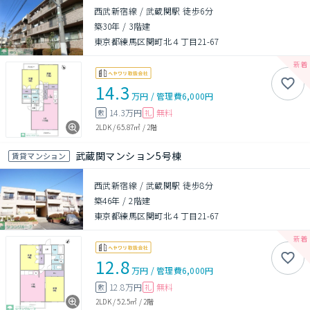
西武新宿線 / 武蔵関駅 徒歩6分
築30年
/
3階建
東京都練馬区関町北４丁目21-67
14.3
万円
/
管理費
6,000円
14.3万円
無料
敷
礼
2LDK
/
65.87㎡
/
2階
武蔵関マンション5号棟
賃貸マンション
西武新宿線 / 武蔵関駅 徒歩8分
築46年
/
2階建
東京都練馬区関町北４丁目21-67
12.8
万円
/
管理費
6,000円
12.8万円
無料
敷
礼
2LDK
/
52.5㎡
/
2階