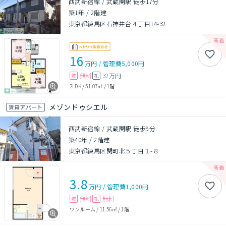
西武新宿線 / 武蔵関駅 徒歩17分
築1年
/
2階建
東京都練馬区石神井台４丁目14-32
16
万円
/
管理費
5,000円
無料
32万円
敷
礼
2LDK
/
51.07㎡
/
1階
メゾンドゥシエル
賃貸アパート
西武新宿線 / 武蔵関駅 徒歩9分
築40年
/
2階建
東京都練馬区関町北５丁目１-８
3.8
万円
/
管理費
1,000円
無料
無料
敷
礼
ワンルーム
/
11.56㎡
/
1階