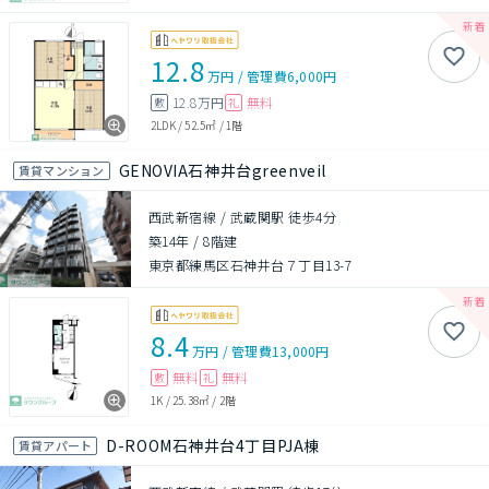
12.8
万円
/
管理費
6,000円
12.8万円
無料
敷
礼
2LDK
/
52.5㎡
/
1階
GENOVIA石神井台greenveil
賃貸マンション
西武新宿線 / 武蔵関駅 徒歩4分
築14年
/
8階建
東京都練馬区石神井台７丁目13-7
8.4
万円
/
管理費
13,000円
無料
無料
敷
礼
1K
/
25.38㎡
/
2階
D-ROOM石神井台4丁目PJA棟
賃貸アパート