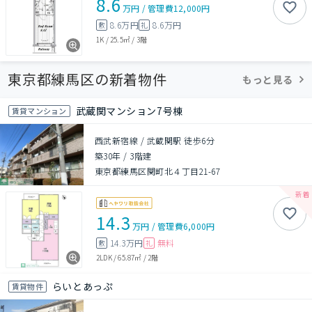
8.6
万円
/
管理費
12,000円
8.6万円
8.6万円
敷
礼
1K
/
25.5㎡
/
3階
東京都練馬区の新着物件
もっと見る
武蔵関マンション7号棟
賃貸マンション
西武新宿線 / 武蔵関駅 徒歩6分
築30年
/
3階建
東京都練馬区関町北４丁目21-67
14.3
万円
/
管理費
6,000円
14.3万円
無料
敷
礼
2LDK
/
65.87㎡
/
2階
らいとあっぷ
賃貸物件