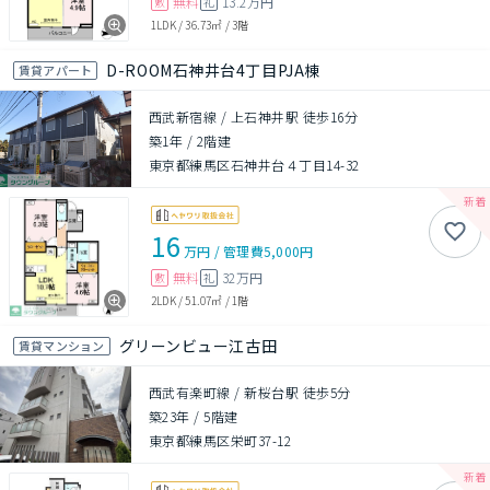
無料
13.2万円
敷
礼
1LDK
/
36.73㎡
/
3階
D-ROOM石神井台4丁目PJA棟
賃貸アパート
西武新宿線 / 上石神井駅 徒歩16分
築1年
/
2階建
東京都練馬区石神井台４丁目14-32
16
万円
/
管理費
5,000円
無料
32万円
敷
礼
2LDK
/
51.07㎡
/
1階
グリーンビュー江古田
賃貸マンション
西武有楽町線 / 新桜台駅 徒歩5分
築23年
/
5階建
東京都練馬区栄町37-12