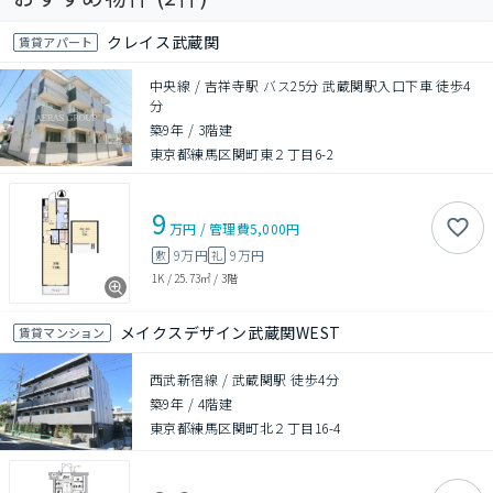
クレイス武蔵関
賃貸アパート
中央線 / 吉祥寺駅 バス25分 武蔵関駅入口下車 徒歩4
分
築9年
/
3階建
東京都練馬区関町東２丁目6-2
9
万円
/
管理費
5,000円
9万円
9万円
敷
礼
1K
/
25.73㎡
/
3階
メイクスデザイン武蔵関WEST
賃貸マンション
西武新宿線 / 武蔵関駅 徒歩4分
築9年
/
4階建
東京都練馬区関町北２丁目16-4