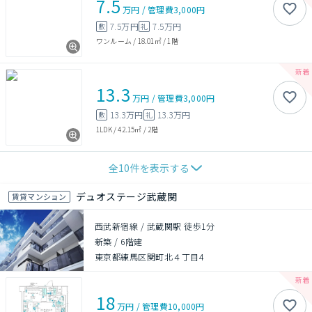
7.5
万円
/
管理費
3,000円
7.5万円
7.5万円
敷
礼
ワンルーム
/
18.01㎡
/
1階
13.3
万円
/
管理費
3,000円
13.3万円
13.3万円
敷
礼
1LDK
/
42.15㎡
/
2階
全
10
件を表示する
デュオステージ武蔵関
賃貸マンション
西武新宿線 / 武蔵関駅 徒歩1分
新築
/
6階建
東京都練馬区関町北４丁目4
18
万円
/
管理費
10,000円