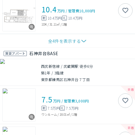
10.4
万円
/
管理費
10,000円
10.4万円
10.4万円
敷
礼
1DK
/
31.11㎡
/
1階
全
4
件を表示する
石神井台BASE
賃貸アパート
西武新宿線 / 武蔵関駅 徒歩6分
築1年
/
3階建
東京都練馬区石神井台７丁目
7.5
万円
/
管理費
3,000円
7.5万円
7.5万円
敷
礼
ワンルーム
/
18.01㎡
/
1階