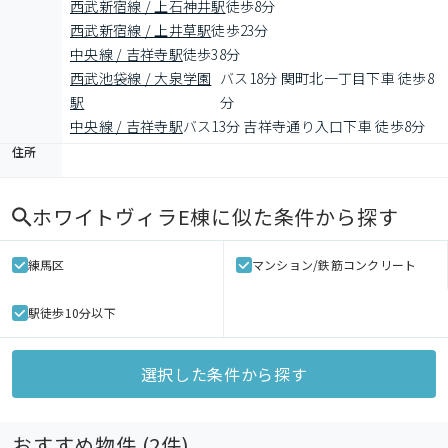
西武新宿線 / 上石神井駅
徒歩8分
西武新宿線 / 上井草駅
徒歩23分
中央線 / 吉祥寺駅
徒歩38分
西武池袋線 / 大泉学園
バス18分 関町北一丁目下車 徒歩8
駅
分
中央線 / 吉祥寺駅
バス13分 吉祥寺通り入口下車 徒歩8分
住所
ホワイトヴィラE棟
に似た条件から探す
練馬区
マンション/鉄筋コンクリート
駅徒歩10分以下
選択した条件から探す
おすすめ物件 (
2
件)