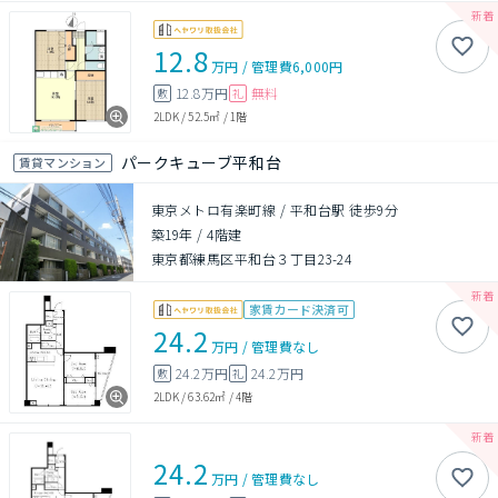
12.8
万円
/
管理費
6,000円
12.8万円
無料
敷
礼
2LDK
/
52.5㎡
/
1階
パークキューブ平和台
賃貸マンション
東京メトロ有楽町線 / 平和台駅 徒歩9分
築19年
/
4階建
東京都練馬区平和台３丁目23-24
家賃カード決済可
24.2
万円
/
管理費
なし
24.2万円
24.2万円
敷
礼
2LDK
/
63.62㎡
/
4階
24.2
万円
/
管理費
なし