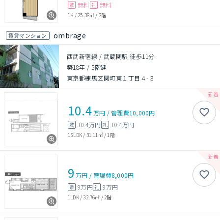
無料
無料
敷
礼
1K
/
25.38㎡
/
2階
ombrage
賃貸マンション
西武新宿線 / 武蔵関駅 徒歩11分
築18年
/
5階建
東京都練馬区関町東１丁目４-３
10.4
万円
/
管理費
10,000円
10.4万円
10.4万円
敷
礼
1SLDK
/
31.11㎡
/
1階
9
万円
/
管理費
8,000円
9万円
9万円
敷
礼
1LDK
/
32.76㎡
/
2階