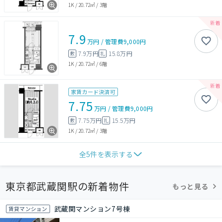
1K
/
20.72㎡
/
3階
7.9
万円
/
管理費
9,000円
7.9万円
15.8万円
敷
礼
1K
/
20.72㎡
/
6階
家賃カード決済可
7.75
万円
/
管理費
9,000円
7.75万円
15.5万円
敷
礼
1K
/
20.72㎡
/
3階
全
5
件を表示する
東京都武蔵関駅の新着物件
もっと見る
武蔵関マンション7号棟
賃貸マンション