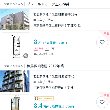
プレールドゥーク上石神井
賃貸マンション
西武新宿線 / 武蔵関駅 徒歩19分
築12年
/
3階建
東京都練馬区上石神井１丁目31-21
8
万円
/
管理費
8,000円
無料
8万円
敷
礼
1K
/
25.22㎡
/
1階
練馬区 8階建 2012年築
賃貸マンション
西武新宿線 / 武蔵関駅 徒歩4分
築14年
/
8階建
東京都練馬区石神井台７丁目
8.4
万円
/
管理費
13,000円