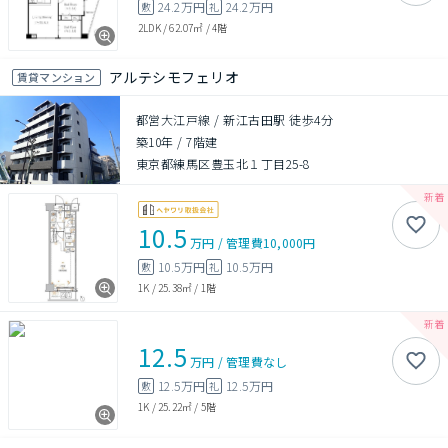
24.2万円
24.2万円
敷
礼
2LDK
/
62.07㎡
/
4階
アルテシモフェリオ
賃貸マンション
都営大江戸線 / 新江古田駅 徒歩4分
築10年
/
7階建
東京都練馬区豊玉北１丁目25-8
10.5
万円
/
管理費
10,000円
10.5万円
10.5万円
敷
礼
1K
/
25.38㎡
/
1階
12.5
万円
/
管理費
なし
12.5万円
12.5万円
敷
礼
1K
/
25.22㎡
/
5階