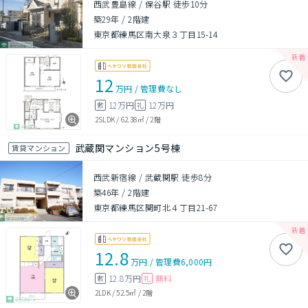
西武豊島線 / 保谷駅 徒歩10分
築29年
/
2階建
東京都練馬区南大泉３丁目15-14
12
万円
/
管理費
なし
12万円
12万円
敷
礼
2SLDK
/
62.38㎡
/
2階
武蔵関マンション5号棟
賃貸マンション
西武新宿線 / 武蔵関駅 徒歩8分
築46年
/
2階建
東京都練馬区関町北４丁目21-67
12.8
万円
/
管理費
6,000円
12.8万円
無料
敷
礼
2LDK
/
52.5㎡
/
2階