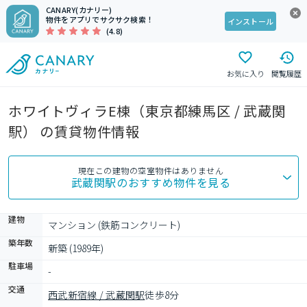
CANARY(カナリー)
物件をアプリでサクサク検索！
インストール
(4.8)
お気に入り
閲覧履歴
ホワイトヴィラE棟（東京都練馬区 / 武蔵関
駅） の賃貸物件情報
現在この建物の空室物件はありません
武蔵関駅
のおすすめ物件を見る
建物
マンション (鉄筋コンクリート)
築年数
新築 (1989年)
駐車場
-
交通
西武新宿線 / 武蔵関駅
徒歩8分