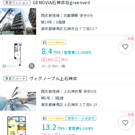
GENOVIA石神井台greenveil
賃貸マンション
西武新宿線 / 武蔵関駅 徒歩4分
築14年
/
8階建
東京都練馬区石神井台７丁目13-7
8.4
万円
/
管理費
13,000円
無料
無料
敷
礼
1K
/
25.38㎡
/
2階
ヴィグノーブル上石神井
賃貸アパート
西武新宿線 / 上石神井駅 徒歩8分
築8年
/
3階建
東京都練馬区上石神井２丁目9-19
家賃カード決済可
13.2
万円
/
管理費
6,000円