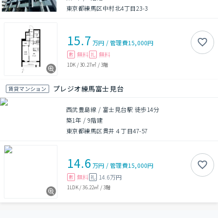
東京都練馬区中村北4丁目23-3
15.7
万円
/
管理費
15,000円
無料
無料
敷
礼
1DK
/
30.27㎡
/
3階
プレジオ練馬富士見台
賃貸マンション
西武豊島線 / 富士見台駅 徒歩14分
築1年
/
9階建
東京都練馬区貫井４丁目47-57
14.6
万円
/
管理費
15,000円
無料
14.6万円
敷
礼
1LDK
/
36.22㎡
/
3階