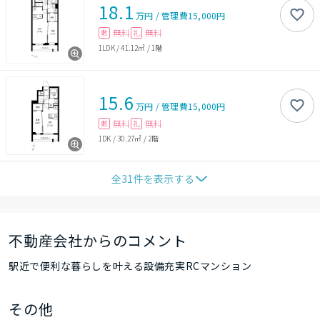
18.1
万円
/
管理費
15,000円
無料
無料
敷
礼
1LDK
/
41.12㎡
/
1階
15.6
万円
/
管理費
15,000円
無料
無料
敷
礼
1DK
/
30.27㎡
/
2階
全
31
件を表示する
不動産会社からのコメント
駅近で便利な暮らしを叶える設備充実RCマンション
その他