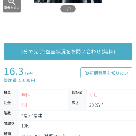
画像を拡大
1/7
1分で完了!空室状況をお問い合わせ(無料)
16.3
初期費用を知りたい
万円
管理費15,000円
敷金
保証金
無料
なし
礼金
広さ
無料
30.27㎡
階数
4階 / 4階建
間取り
1DK
建物