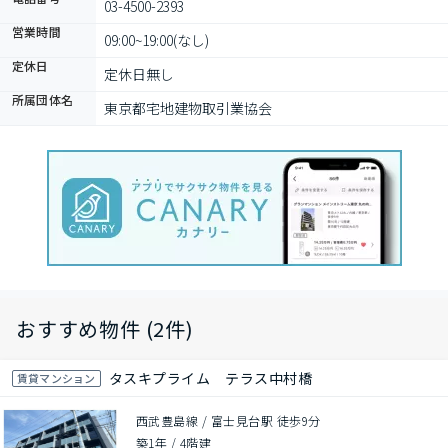
03-4500-2393
営業時間
09:00~19:00(なし)
定休日
定休日無し
所属団体名
東京都宅地建物取引業協会
おすすめ物件 (2件)
タスキプライム テラス中村橋
賃貸マンション
西武豊島線 / 富士見台駅 徒歩9分
築1年
/
4階建