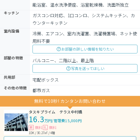
能浴室、温水洗浄便座、浴室乾燥機、洗面所独立
キッチン
ガスコンロ対応、1口コンロ、システムキッチン、カ
ウンターキッチン
室内設備
冷房、エアコン、室内洗濯置、洗濯機置場、ネット使
用料不要
お部屋の詳しい情報を知りたい
部屋の特徴
バルコニー、二階以上、最上階
写真を送ってほしい
共用部
宅配ボックス
その他の特徴
都市ガス
無料で10秒! カンタンお問い合わせ
タスキプライム テラス中村橋
16.3
万円
/
管理費15,000円
無料
無料
敷
礼
1DK / 30.27㎡ / 4階