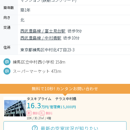
マンション (鉄筋コンクリート)
築年数
築1年
向き
北
交通
西武豊島線 / 富士見台駅
徒歩9分
西武豊島線 / 中村橋駅
徒歩10分
住所
東京都練馬区中村北4丁目23-3
練馬区立中村西小学校 158m
スーパーマーケット 473m
無料で10秒! カンタンお問い合わせ
タスキプライム テラス中村橋
16.3
万円
/
管理費15,000円
無料
無料
敷
礼
1DK / 30.27㎡ / 4階
最新の空室状況が知りたい