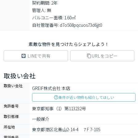
契約期間: 2年

管理人: 無

バルコニー面積: 1.60㎡

自社管理番号: d7o508pqcuos73d6jjt0
素敵な物件を見つけたらシェアしよう！
LINEで共有
URLをコピー
取扱い会社
取扱い会社
GREIF株式会社 本店
条件が近い物件も紹介してほしい
免許番号
東京都知事（1）第113232号
取引態様
一般媒介
所在地
東京都港区北青山2-14-4　７F 7-105
電話番号