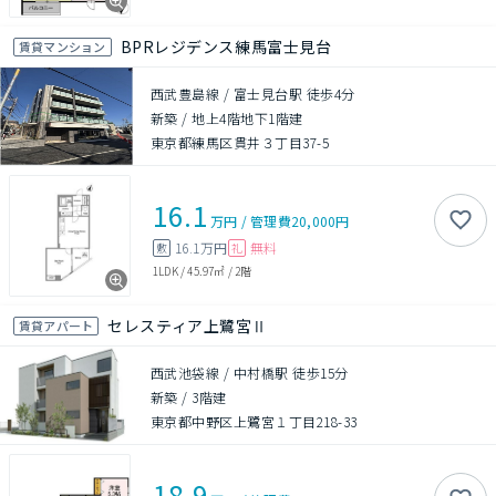
BPRレジデンス練馬富士見台
賃貸マンション
西武豊島線 / 富士見台駅 徒歩4分
新築
/
地上4階地下1階建
東京都練馬区貫井３丁目37-5
16.1
万円
/
管理費
20,000円
16.1万円
無料
敷
礼
1LDK
/
45.97㎡
/
2階
セレスティア上鷺宮Ⅱ
賃貸アパート
西武池袋線 / 中村橋駅 徒歩15分
新築
/
3階建
東京都中野区上鷺宮１丁目218-33
18.9