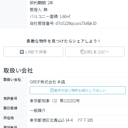
契約期間: 2年

管理人: 無

バルコニー面積: 1.60㎡

自社管理番号: d7o5229qcuos73d6jk10
素敵な物件を見つけたらシェアしよう！
LINEで共有
URLをコピー
取扱い会社
取扱い会社
GREIF株式会社 本店
条件が近い物件も紹介してほしい
免許番号
東京都知事（1）第113232号
取引態様
一般媒介
所在地
東京都港区北青山2-14-4　７F 7-105
電話番号