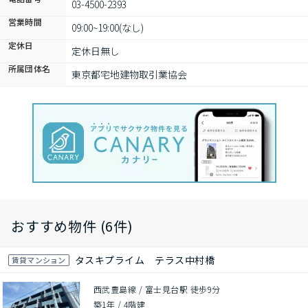
03-4500-2393
営業時間
09:00~19:00(なし)
定休日
定休日無し
所属団体名
東京都宅地建物取引業協会
おすすめ物件 (6件)
タスキプライム テラス中村橋
賃貸マンション
西武豊島線 / 富士見台駅 徒歩9分
築1年
/
4階建