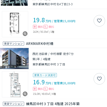
東京都練馬区中村北4丁目23-3
19.8
万円
/
管理費
15,000円
無料
無料
敷
礼
2LDK
/
50.19㎡
/
1階
ARKMARK中村橋
賃貸マンション
西武池袋線 / 中村橋駅 徒歩7分
築1年
/
4階建
東京都練馬区中村３丁目
家賃カード決済可
16.9
万円
/
管理費
20,000円
無料
無料
敷
礼
1SLDK
/
40.65㎡
/
4階
練馬区中村３丁目 4階建 2025年築
賃貸マンション