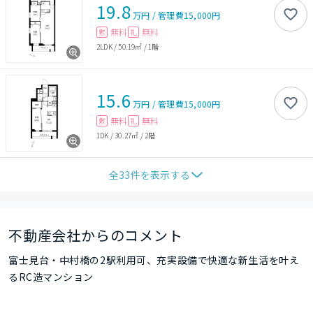
19.8
万円
/
管理費
15,000円
無料
無料
敷
礼
2LDK
/
50.19㎡
/
1階
15.6
万円
/
管理費
15,000円
無料
無料
敷
礼
1DK
/
30.27㎡
/
2階
全
33
件を表示する
不動産会社からのコメント
富士見台・中村橋の2駅利用可、充実設備で快適な新生活を叶え
るRC造マンション