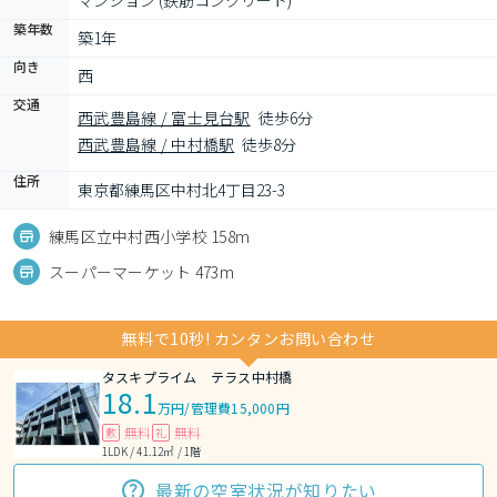
マンション (鉄筋コンクリート)
築年数
築1年
向き
西
交通
西武豊島線 / 富士見台駅
徒歩6分
西武豊島線 / 中村橋駅
徒歩8分
住所
東京都練馬区中村北4丁目23-3
練馬区立中村西小学校 158m
スーパーマーケット 473m
無料で10秒! カンタンお問い合わせ
タスキプライム テラス中村橋
18.1
万円
/
管理費15,000円
無料
無料
敷
礼
1LDK / 41.12㎡ / 1階
最新の空室状況が知りたい