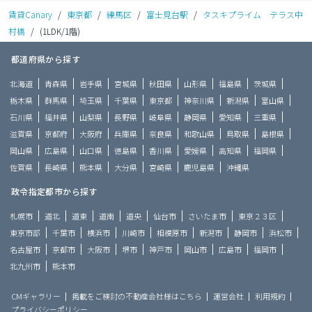
賃貸Canary
/
東京都
/
練馬区
/
富士見台駅
/
タスキプライム テラス中
村橋
/
(1LDK/1階)
都道府県から探す
北海道
青森県
岩手県
宮城県
秋田県
山形県
福島県
茨城県
栃木県
群馬県
埼玉県
千葉県
東京都
神奈川県
新潟県
富山県
石川県
福井県
山梨県
長野県
岐阜県
静岡県
愛知県
三重県
滋賀県
京都府
大阪府
兵庫県
奈良県
和歌山県
鳥取県
島根県
岡山県
広島県
山口県
徳島県
香川県
愛媛県
高知県
福岡県
佐賀県
長崎県
熊本県
大分県
宮崎県
鹿児島県
沖縄県
政令指定都市から探す
札幌市
道北
道東
道南
道央
仙台市
さいたま市
東京２３区
東京市部
千葉市
横浜市
川崎市
相模原市
新潟市
静岡市
浜松市
名古屋市
京都市
大阪市
堺市
神戸市
岡山市
広島市
福岡市
北九州市
熊本市
CMギャラリー
掲載をご検討の不動産会社様はこちら
運営会社
利用規約
プライバシーポリシー