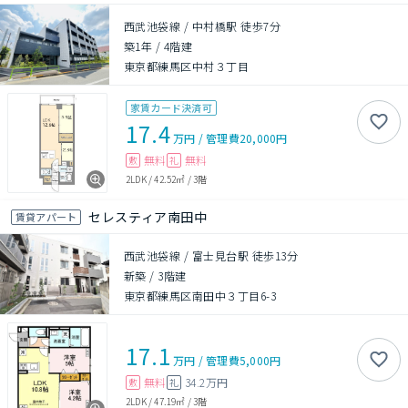
西武池袋線 / 中村橋駅 徒歩7分
築1年
/
4階建
東京都練馬区中村３丁目
家賃カード決済可
17.4
万円
/
管理費
20,000円
無料
無料
敷
礼
2LDK
/
42.52㎡
/
3階
セレスティア南田中
賃貸アパート
西武池袋線 / 富士見台駅 徒歩13分
新築
/
3階建
東京都練馬区南田中３丁目6-3
17.1
万円
/
管理費
5,000円
無料
34.2万円
敷
礼
2LDK
/
47.19㎡
/
3階