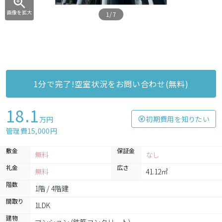
画像を拡大
1/7
1分で完了!空室状況をお問い合わせ(無料)
18.1
初期費用を知りたい
万円
管理費15,000円
敷金
保証金
無料
なし
礼金
広さ
無料
41.12㎡
階数
1階 / 4階建
間取り
1LDK
建物