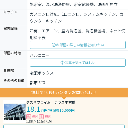
能浴室、温水洗浄便座、浴室乾燥機、洗面所独立
キッチン
ガスコンロ対応、1口コンロ、システムキッチン、カ
ウンターキッチン
室内設備
冷房、エアコン、室内洗濯置、洗濯機置場、ネット使
用料不要
お部屋の詳しい情報を知りたい
部屋の特徴
バルコニー
写真を送ってほしい
共用部
宅配ボックス
その他の特徴
都市ガス
無料で10秒! カンタンお問い合わせ
タスキプライム テラス中村橋
18.1
万円
/
管理費15,000円
無料
無料
敷
礼
1LDK / 41.12㎡ / 1階