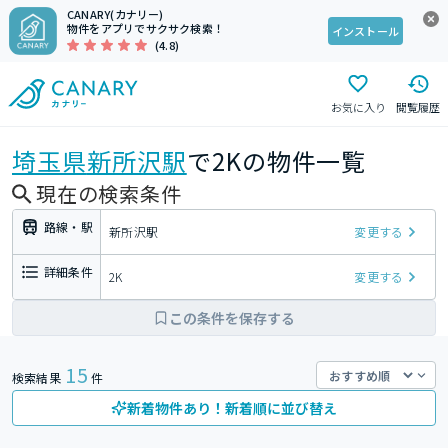
CANARY(カナリー)
物件をアプリでサクサク検索！
インストール
(4.8)
お気に入り
閲覧履歴
埼玉県
新所沢駅
で2Kの物件一覧
現在の検索条件
路線・駅
新所沢駅
変更する
詳細条件
2K
変更する
この条件を保存する
15
検索結果
件
新着物件あり！新着順に並び替え