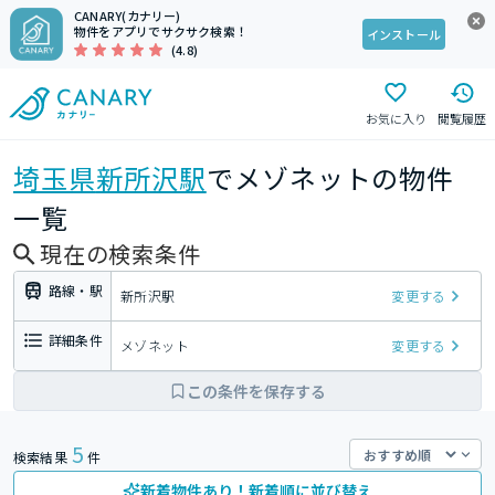
CANARY(カナリー)
物件をアプリでサクサク検索！
インストール
(4.8)
お気に入り
閲覧履歴
埼玉県
新所沢駅
でメゾネットの物件
一覧
現在の検索条件
路線・駅
新所沢駅
変更する
詳細条件
メゾネット
変更する
この条件を保存する
5
検索結果
件
新着物件あり！新着順に並び替え