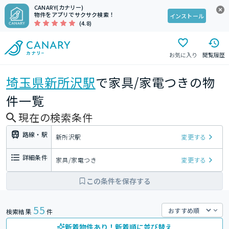
CANARY(カナリー)
物件をアプリでサクサク検索！
インストール
(4.8)
お気に入り
閲覧履歴
埼玉県
新所沢駅
で家具/家電つきの物
件一覧
現在の検索条件
路線・駅
新所沢駅
変更する
詳細条件
家具/家電つき
変更する
この条件を保存する
55
検索結果
件
新着物件あり！新着順に並び替え