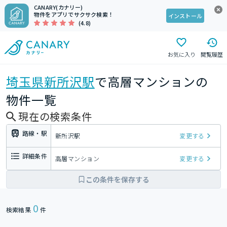
CANARY(カナリー)
物件をアプリでサクサク検索！
インストール
(4.8)
お気に入り
閲覧履歴
埼玉県
新所沢駅
で高層マンションの
物件一覧
現在の検索条件
路線・駅
新所沢駅
変更する
詳細条件
高層マンション
変更する
この条件を保存する
0
検索結果
件