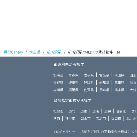
賃貸Canary
/
埼玉県
/
新所沢駅
/
新所沢駅の4LDKの賃貸物件一覧
都道府県から探す
北海道
青森県
岩手県
宮城県
秋田県
山形
長野県
岐阜県
静岡県
愛知県
三重県
滋賀
高知県
福岡県
佐賀県
長崎県
熊本県
大分
政令指定都市から探す
札幌市
道北
道東
道南
道央
仙台市
さ
堺市
神戸市
岡山市
広島市
福岡市
北九州
CMギャラリー
掲載をご検討の不動産会社様はこち