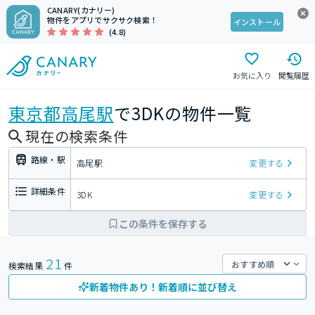
CANARY(カナリー)
物件をアプリでサクサク検索！
インストール
(4.8)
お気に入り
閲覧履歴
東京都
高尾駅
で3DKの物件一覧
現在の検索条件
路線・駅
高尾駅
変更する
詳細条件
3DK
変更する
この条件を保存する
21
検索結果
件
新着物件あり！新着順に並び替え