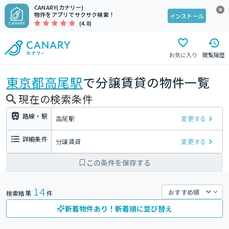
CANARY(カナリー)
物件をアプリでサクサク検索！
インストール
(4.8)
お気に入り
閲覧履歴
東京都
高尾駅
で分譲賃貸の物件一覧
現在の検索条件
路線・駅
高尾駅
変更する
詳細条件
分譲賃貸
変更する
この条件を保存する
14
検索結果
件
新着物件あり！新着順に並び替え