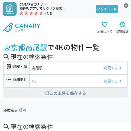
CANARY(カナリー)
物件をアプリでサクサク検索！
インストール
(4.8)
お気に入り
閲覧履歴
東京都
高尾駅
で4Kの物件一覧
現在の検索条件
路線・駅
高尾駅
変更する
詳細条件
4K
変更する
この条件を保存する
0
検索結果
件
現在の検索条件