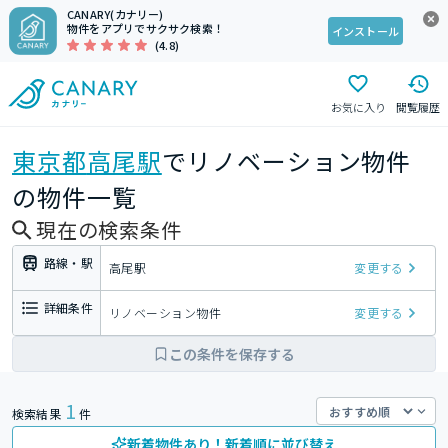
CANARY(カナリー)
物件をアプリでサクサク検索！
インストール
(4.8)
お気に入り
閲覧履歴
東京都
高尾駅
でリノベーション物件
の物件一覧
現在の検索条件
路線・駅
高尾駅
変更する
詳細条件
リノベーション物件
変更する
この条件を保存する
1
検索結果
件
新着物件あり！新着順に並び替え