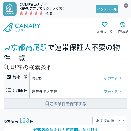
CANARY(カナリー)
物件をアプリでサクサク検索！
インストール
(4.8)
お気に入り
閲覧履歴
東京都
高尾駅
で連帯保証人不要の物
件一覧
現在の検索条件
路線・駅
高尾駅
変更する
詳細条件
連帯保証人不要
変更する
この条件を保存する
128
検索結果
件
新着物件あり！新着順に並び替え