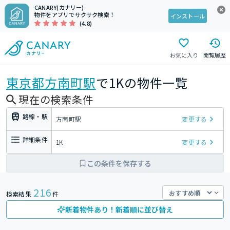
CANARY(カナリー)
物件をアプリでサクサク検索！
インストール
(4.8)
お気に入り
閲覧履歴
東京都
方南町駅
で1Kの物件一覧
現在の検索条件
路線・駅
方南町駅
変更する
詳細条件
1K
変更する
この条件を保存する
216
検索結果
件
新着物件あり！新着順に並び替え