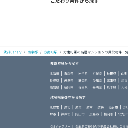
こだわり条件から探す
賃貸Canary
/
東京都
/
方南町駅
/
方南町駅の高層マンションの賃貸物件一
都道府県から探す
北海道
青森県
岩手県
宮城県
秋田県
山形
長野県
岐阜県
静岡県
愛知県
三重県
滋賀
高知県
福岡県
佐賀県
長崎県
熊本県
大分
政令指定都市から探す
札幌市
道北
道東
道南
道央
仙台市
さ
堺市
神戸市
岡山市
広島市
福岡市
北九州
CMギャラリー
掲載をご検討の不動産会社様はこち