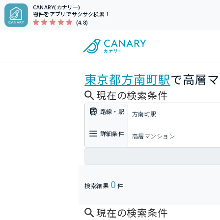
CANARY(カナリー)
物件をアプリでサクサク検索！
(4.8)
東京都
方南町駅
で高層マ
現在の検索条件
路線・駅
方南町駅
詳細条件
高層マンション
0
検索結果
件
現在の検索条件