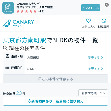
CANARY(カナリー)
物件をアプリでサクサク検索！
インストール
(4.8)
お気に入り
閲覧履歴
東京都
方南町駅
で3LDKの物件一覧
現在の検索条件
路線・駅
方南町駅
変更する
詳細条件
3LDK
変更する
この条件を保存する
23
検索結果
件
新着物件あり！新着順に並び替え