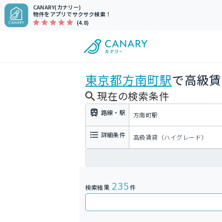
CANARY(カナリー)
物件をアプリでサクサク検索！
(4.8)
東京都
方南町駅
で高級賃
現在の検索条件
路線・駅
方南町駅
詳細条件
高級賃貸（ハイグレード）
235
検索結果
件