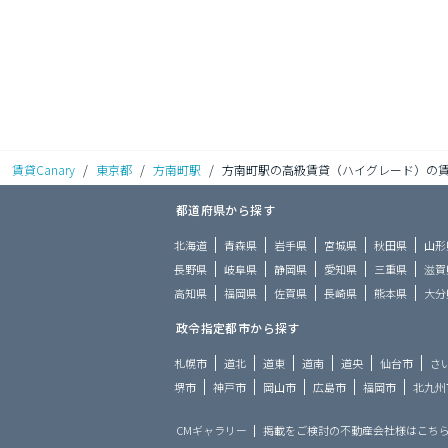
賃貸Canary
/
東京都
/
方南町駅
/
方南町駅の高級賃貸（ハイグレード）の
都道府県から探す
北海道
青森県
岩手県
宮城県
秋田県
山形
長野県
岐阜県
静岡県
愛知県
三重県
滋賀
高知県
福岡県
佐賀県
長崎県
熊本県
大分
政令指定都市から探す
札幌市
道北
道東
道南
道央
仙台市
さ
堺市
神戸市
岡山市
広島市
福岡市
北九州
CMギャラリー
掲載をご検討の不動産会社様はこち