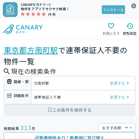
CANARY(カナリー)
物件をアプリでサクサク検索！
インストール
(4.8)
お気に入り
閲覧履歴
東京都
方南町駅
で連帯保証人不要の
物件一覧
現在の検索条件
路線・駅
方南町駅
変更する
詳細条件
連帯保証人不要
変更する
この条件を保存する
313
検索結果
件
新着物件あり！新着順に並び替え