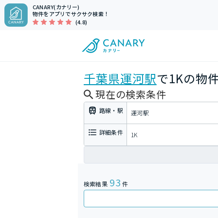
CANARY(カナリー)
物件をアプリでサクサク検索！
(4.8)
千葉県
運河駅
で1Kの物
現在の検索条件
路線・駅
運河駅
詳細条件
1K
93
検索結果
件