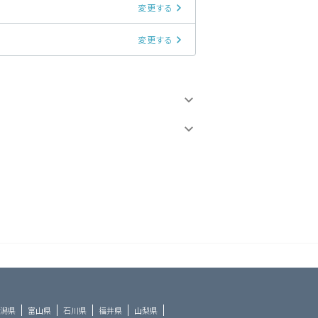
変更する
変更する
潟県
富山県
石川県
福井県
山梨県