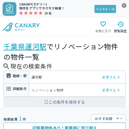
CANARY(カナリー)
物件をアプリでサクサク検索！
インストール
(4.8)
お気に入り
閲覧履歴
千葉県
運河駅
でリノベーション物件
の物件一覧
現在の検索条件
路線・駅
運河駅
変更する
詳細条件
リノベーション物件
変更する
この条件を保存する
1
検索結果
件
新着物件あり！新着順に並び替え