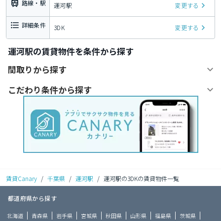
路線・駅
運河駅
変更する
詳細条件
3DK
変更する
運河駅の賃貸物件を条件から探す
間取りから探す
こだわり条件から探す
賃貸Canary
/
千葉県
/
運河駅
/
運河駅の3DKの賃貸物件一覧
都道府県から探す
北海道
青森県
岩手県
宮城県
秋田県
山形県
福島県
茨城県