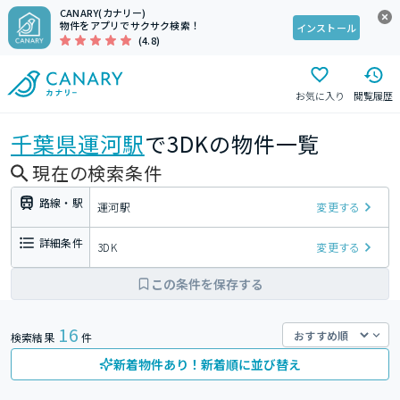
CANARY(カナリー)
物件をアプリでサクサク検索！
インストール
(4.8)
お気に入り
閲覧履歴
千葉県
運河駅
で3DKの物件一覧
現在の検索条件
路線・駅
運河駅
変更する
詳細条件
3DK
変更する
この条件を保存する
16
検索結果
件
新着物件あり！新着順に並び替え