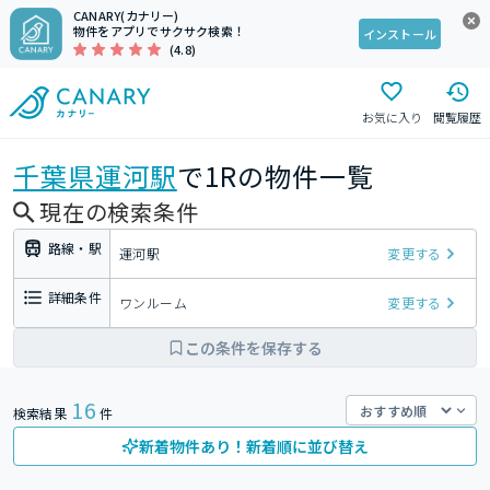
CANARY(カナリー)
物件をアプリでサクサク検索！
インストール
(4.8)
お気に入り
閲覧履歴
千葉県
運河駅
で1Rの物件一覧
現在の検索条件
路線・駅
運河駅
変更する
詳細条件
ワンルーム
変更する
この条件を保存する
16
検索結果
件
新着物件あり！新着順に並び替え