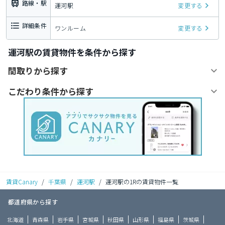
路線・駅
運河駅
変更する
詳細条件
ワンルーム
変更する
運河駅の賃貸物件を条件から探す
間取りから探す
こだわり条件から探す
賃貸Canary
/
千葉県
/
運河駅
/
運河駅の1Rの賃貸物件一覧
都道府県から探す
北海道
青森県
岩手県
宮城県
秋田県
山形県
福島県
茨城県