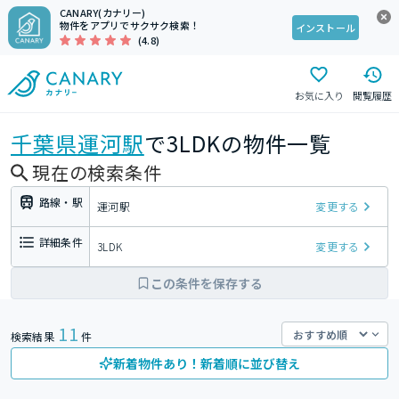
CANARY(カナリー)
物件をアプリでサクサク検索！
インストール
(4.8)
お気に入り
閲覧履歴
千葉県
運河駅
で3LDKの物件一覧
現在の検索条件
路線・駅
運河駅
変更する
詳細条件
3LDK
変更する
この条件を保存する
11
検索結果
件
新着物件あり！新着順に並び替え