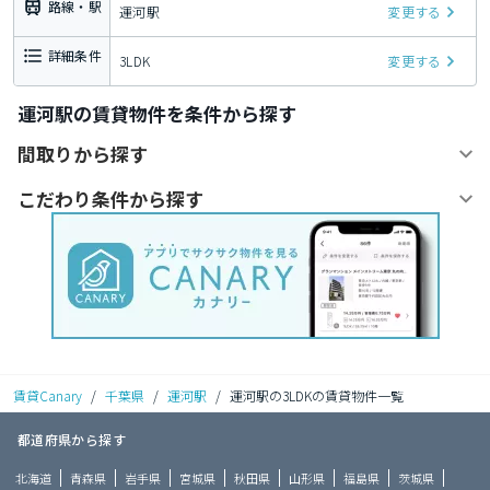
路線・駅
運河駅
変更する
詳細条件
3LDK
変更する
運河駅の賃貸物件を条件から探す
間取りから探す
こだわり条件から探す
賃貸Canary
/
千葉県
/
運河駅
/
運河駅の3LDKの賃貸物件一覧
都道府県から探す
北海道
青森県
岩手県
宮城県
秋田県
山形県
福島県
茨城県