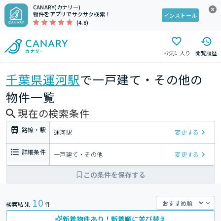
CANARY(カナリー)
物件をアプリでサクサク検索！
インストール
(4.8)
お気に入り
閲覧履歴
千葉県
運河駅
で一戸建て・その他の
物件一覧
現在の検索条件
路線・駅
運河駅
変更する
詳細条件
一戸建て・その他
変更する
この条件を保存する
10
検索結果
件
新着物件あり！新着順に並び替え