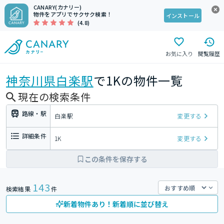
CANARY(カナリー)
物件をアプリでサクサク検索！
インストール
(4.8)
お気に入り
閲覧履歴
神奈川県
白楽駅
で1Kの物件一覧
現在の検索条件
路線・駅
白楽駅
変更する
詳細条件
1K
変更する
この条件を保存する
143
検索結果
件
新着物件あり！新着順に並び替え