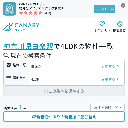
CANARY(カナリー)
物件をアプリでサクサク検索！
インストール
(4.8)
お気に入り
閲覧履歴
神奈川県
白楽駅
で4LDKの物件一覧
現在の検索条件
路線・駅
白楽駅
変更する
詳細条件
4LDK
変更する
この条件を保存する
1
検索結果
件
新着物件あり！新着順に並び替え