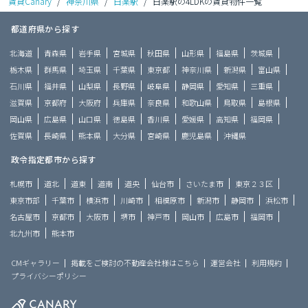
賃貸Canary
/
神奈川県
/
白楽駅
/
白楽駅の4LDKの賃貸物件一覧
都道府県から探す
北海道
青森県
岩手県
宮城県
秋田県
山形県
福島県
茨城県
栃木県
群馬県
埼玉県
千葉県
東京都
神奈川県
新潟県
富山県
石川県
福井県
山梨県
長野県
岐阜県
静岡県
愛知県
三重県
滋賀県
京都府
大阪府
兵庫県
奈良県
和歌山県
鳥取県
島根県
岡山県
広島県
山口県
徳島県
香川県
愛媛県
高知県
福岡県
佐賀県
長崎県
熊本県
大分県
宮崎県
鹿児島県
沖縄県
政令指定都市から探す
札幌市
道北
道東
道南
道央
仙台市
さいたま市
東京２３区
東京市部
千葉市
横浜市
川崎市
相模原市
新潟市
静岡市
浜松市
名古屋市
京都市
大阪市
堺市
神戸市
岡山市
広島市
福岡市
北九州市
熊本市
CMギャラリー
掲載をご検討の不動産会社様はこちら
運営会社
利用規約
プライバシーポリシー