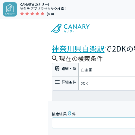
CANARY(カナリー)
物件をアプリでサクサク検索！
(4.8)
神奈川県
白楽駅
で2DK
現在の検索条件
路線・駅
白楽駅
詳細条件
2DK
8
検索結果
件