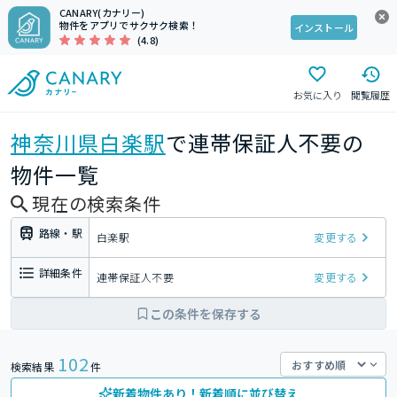
CANARY(カナリー)
物件をアプリでサクサク検索！
インストール
(4.8)
お気に入り
閲覧履歴
神奈川県
白楽駅
で連帯保証人不要の
物件一覧
現在の検索条件
路線・駅
白楽駅
変更する
詳細条件
連帯保証人不要
変更する
この条件を保存する
102
検索結果
件
新着物件あり！新着順に並び替え