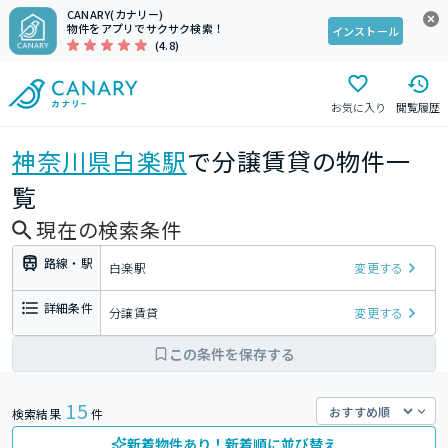
CANARY(カナリー)
物件をアプリでサクサク検索！
インストール
(4.8)
お気に入り
閲覧履歴
神奈川県
白楽駅
で分譲賃貸の物件一
覧
現在の検索条件
路線・駅
白楽駅
変更する
詳細条件
分譲賃貸
変更する
この条件を保存する
15
検索結果
件
新着物件あり！新着順に並び替え