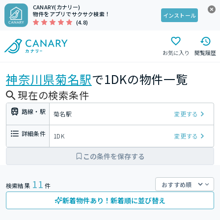
CANARY(カナリー)
物件をアプリでサクサク検索！
インストール
(4.8)
お気に入り
閲覧履歴
神奈川県
菊名駅
で1DKの物件一覧
現在の検索条件
路線・駅
菊名駅
変更する
詳細条件
1DK
変更する
この条件を保存する
11
検索結果
件
新着物件あり！新着順に並び替え