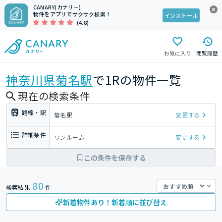
CANARY(カナリー)
物件をアプリでサクサク検索！
インストール
(4.8)
お気に入り
閲覧履歴
神奈川県
菊名駅
で1Rの物件一覧
現在の検索条件
路線・駅
菊名駅
変更する
詳細条件
ワンルーム
変更する
この条件を保存する
80
検索結果
件
新着物件あり！新着順に並び替え