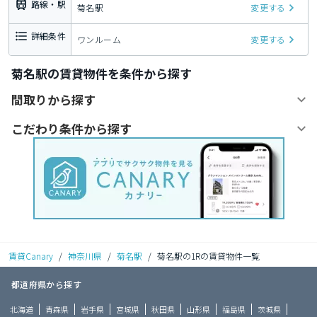
路線・駅
菊名駅
変更する
詳細条件
ワンルーム
変更する
菊名駅の賃貸物件を条件から探す
間取りから探す
こだわり条件から探す
賃貸Canary
/
神奈川県
/
菊名駅
/
菊名駅の1Rの賃貸物件一覧
都道府県から探す
北海道
青森県
岩手県
宮城県
秋田県
山形県
福島県
茨城県