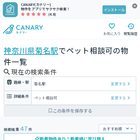
CANARY(カナリー)
物件をアプリでサクサク検索！
インストール
(4.8)
お気に入り
閲覧履歴
神奈川県
菊名駅
でペット相談可の物
件一覧
現在の検索条件
路線・駅
菊名駅
変更する
詳細条件
ペット相談可
変更する
この条件を保存する
47
検索結果
件
新着物件あり！新着順に並び替え