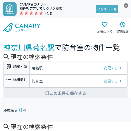
CANARY(カナリー)
物件をアプリでサクサク検索！
インストール
(4.8)
お気に入り
閲覧履歴
神奈川県
菊名駅
で防音室の物件一覧
現在の検索条件
路線・駅
菊名駅
変更する
詳細条件
防音室
変更する
この条件を保存する
0
検索結果
件
現在の検索条件