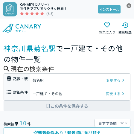
CANARY(カナリー)
物件をアプリでサクサク検索！
インストール
(4.8)
お気に入り
閲覧履歴
神奈川県
菊名駅
で一戸建て・その他
の物件一覧
現在の検索条件
路線・駅
菊名駅
変更する
詳細条件
一戸建て・その他
変更する
この条件を保存する
10
検索結果
件
新着物件あり！新着順に並び替え