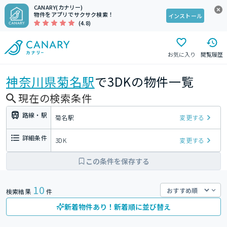
CANARY(カナリー)
物件をアプリでサクサク検索！
インストール
(4.8)
お気に入り
閲覧履歴
神奈川県
菊名駅
で3DKの物件一覧
現在の検索条件
路線・駅
菊名駅
変更する
詳細条件
3DK
変更する
この条件を保存する
10
検索結果
件
新着物件あり！新着順に並び替え