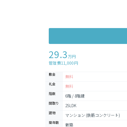
29.3
万円
管理費11,000円
敷金
無料
礼金
無料
階数
6階 / 8階建
間取り
2SLDK
建物
マンション (鉄筋コンクリート)
築年数
新築