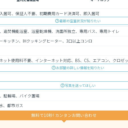
入居可、保証人不要、初期費用カード決済可、即入居可
最新の空室状況が知りたい
、追焚機能浴室、浴室乾燥機、洗面所独立、専用バス、専用トイレ
ーキッチン、IHクッキングヒーター、3口以上コンロ
ネット使用料不要、インターネット対応、BS、CS、エアコン、クロゼ
お部屋の詳しい情報を知りたい
写真を送ってほしい
、駐輪場、バイク置場
水、都市ガス
無料で10秒! カンタンお問い合わせ