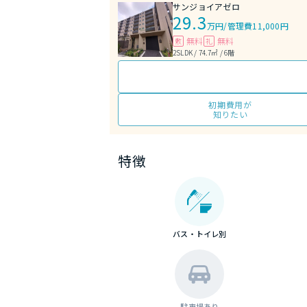
サンジョイアゼロ
29.3
万円
/
管理費11,000円
無料
無料
敷
礼
2SLDK / 74.7㎡ / 6階
初期費用が
知りたい
特徴
バス・トイレ別
駐車場あり