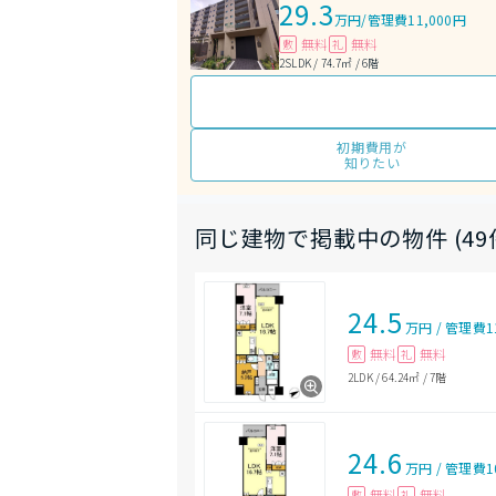
29.3
万円
/
管理費11,000円
無料
無料
敷
礼
2SLDK / 74.7㎡ / 6階
初期費用が
知りたい
同じ建物で掲載中の物件 (49
24.5
万円
/
管理費
1
無料
無料
敷
礼
2LDK
/
64.24㎡
/
7階
24.6
万円
/
管理費
1
無料
無料
敷
礼