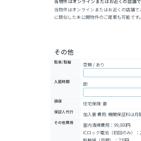
当物件はオンラインまたはお近くの店舗
当物件はオンラインまたはお近くの店舗で
に類似した未公開物件のご提案も可能です
その他
駐車/駐輪
空無 / あり
入居時期
即
損保
住宅保険: 要
保証人代行
加入要 費用: 機関保証料は月額
その他費用
室内清掃費用：99,000円
ICロック電池（初回のみ）：2,
駐輪場（月額）：220円