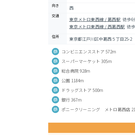
向き
西
交通
東京メトロ東西線 / 葛西駅
徒歩6
東京メトロ東西線 / 西葛西駅
徒歩
住所
東京都江戸川区中葛西５丁目25-2
コンビニエンスストア 572m
スーパーマーケット 305m
総合病院 928m
公園 1184m
ドラッグストア 500m
銀行 367m
ポニークリーニング メトロ葛西店 21