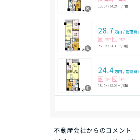
1SLDK
/
64.24㎡
/
7階
28.7
万円
/
管理費
1
無料
無料
敷
礼
2SLDK
/
74.39㎡
/
3階
24.4
万円
/
管理費
1
無料
無料
敷
礼
1SLDK
/
64.24㎡
/
6階
不動産会社からのコメント