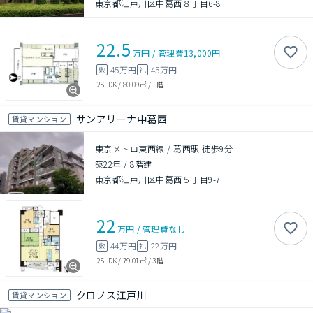
東京都江戸川区中葛西８丁目6-8
22.5
万円
/
管理費
13,000円
45万円
45万円
敷
礼
2SLDK
/
80.09㎡
/
1階
サンアリーナ中葛西
賃貸マンション
東京メトロ東西線 / 葛西駅 徒歩9分
築22年
/
8階建
東京都江戸川区中葛西５丁目9-7
22
万円
/
管理費
なし
44万円
22万円
敷
礼
2SLDK
/
79.01㎡
/
3階
クロノス江戸川
賃貸マンション