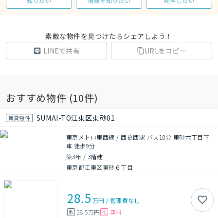
知りたい
情報を知りたい
見学したい
素敵な物件を見つけたらシェアしよう！
LINEで共有
URLをコピー
おすすめ物件 (
10
件)
SUMAI-TO江東区東砂01
賃貸物件
東京メトロ東西線 / 西葛西駅 バス10分 東砂六丁目下
車 徒歩9分
築3年
/
3階建
東京都江東区東砂６丁目
28.5
万円
/
管理費
なし
28.5万円
無料
敷
礼