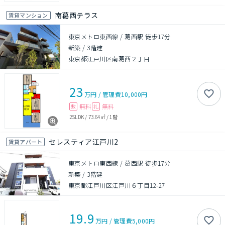
南葛西テラス
賃貸マンション
東京メトロ東西線 / 葛西駅 徒歩17分
新築
/
3階建
東京都江戸川区南葛西２丁目
23
万円
/
管理費
10,000円
無料
無料
敷
礼
2SLDK
/
73.64㎡
/
1階
セレスティア江戸川2
賃貸アパート
東京メトロ東西線 / 葛西駅 徒歩17分
新築
/
3階建
東京都江戸川区江戸川６丁目12-27
19.9
万円
/
管理費
5,000円