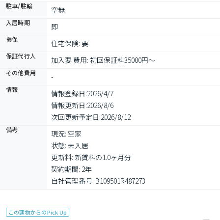
駐車/駐輪
空無
入居時期
即
損保
住宅保険: 要
保証代行人
加入要 費用: 初回保証料35000円～
その他費用
-
情報
情報登録日:
2026/4/7
情報更新日:
2026/8/6
次回更新予定日:
2026/8/12
備考
現況: 空家

状態: 未入居

更新料: 新賃料の1.0ヶ月分

契約期間: 2年

自社管理番号: B109501R487273
この建物からのPick Up