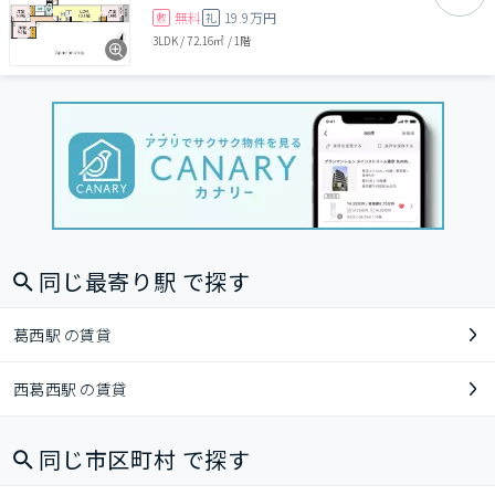
無料
19.9万円
敷
礼
3LDK
/
72.16㎡
/
1階
同じ最寄り駅 で探す
葛西駅 の賃貸
西葛西駅 の賃貸
同じ市区町村 で探す