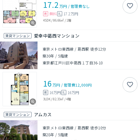
17.2
万円
/
管理費
なし
無料
17.2万円
敷
礼
4SDK
/
86.66㎡
/
1階
愛幸中葛西マンション
賃貸マンション
東京メトロ東西線 / 葛西駅 徒歩12分
築30年
/
5階建
東京都江戸川区中葛西１丁目36-10
16
万円
/
管理費
12,000円
16万円
16万円
敷
礼
3LDK
/
82.33㎡
/
4階
アムカス
賃貸マンション
東京メトロ東西線 / 葛西駅 徒歩10分
築28年
/
5階建