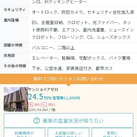
ンロ、IHクッキングヒーター
セキュリティ
オートロック、防犯カメラ、セキュリティ会社加入済
室内設備
BS、全居室収納、クロゼット、光ファイバー、ネッ
ト使用料不要、エアコン、室内洗濯置、シューズイン
クロゼット、フローリング、CS、シューズボックス
部屋の特徴
バルコニー、二階以上
共用部
エレベーター、駐輪場、宅配ボックス、バイク置場
その他の特徴
下水、公営水道、家賃保証付き、都市ガス
無料で10秒! カンタンお問い合わせ
サンジョイアゼロ
24.5
万円
/
管理費11,000円
無料
無料
敷
礼
2LDK / 64.24㎡ / 7階
最新の空室状況が知りたい
初期費用が
お部屋の詳しい
実際に