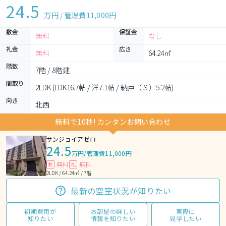
24.5
万円 / 管理費
11,000円
敷金
保証金
無料
なし
礼金
広さ
無料
64.24㎡
階数
7階 / 8階建
間取り
2LDK (LDK16.7帖 / 洋7.1帖 / 納戸（Ｓ）5.2帖)
向き
北西
無料で10秒! カンタンお問い合わせ
サンジョイアゼロ
24.5
万円
/
管理費11,000円
無料
無料
敷
礼
2LDK / 64.24㎡ / 7階
最新の空室状況が知りたい
初期費用が
お部屋の詳しい
実際に
知りたい
情報を知りたい
見学したい