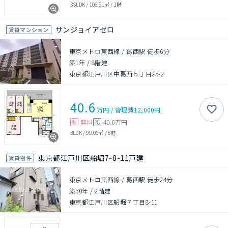
3SLDK
/
106.91㎡
/
1階
サンジョイアゼロ
賃貸マンション
東京メトロ東西線 / 葛西駅 徒歩6分
築1年
/
8階建
東京都江戸川区中葛西５丁目25-2
40.6
万円
/
管理費
12,000円
無料
40.6万円
敷
礼
3LDK
/
99.05㎡
/
8階
東京都江戸川区船堀7-8-11戸建
賃貸物件
東京メトロ東西線 / 葛西駅 徒歩24分
築30年
/
2階建
東京都江戸川区船堀７丁目8-11