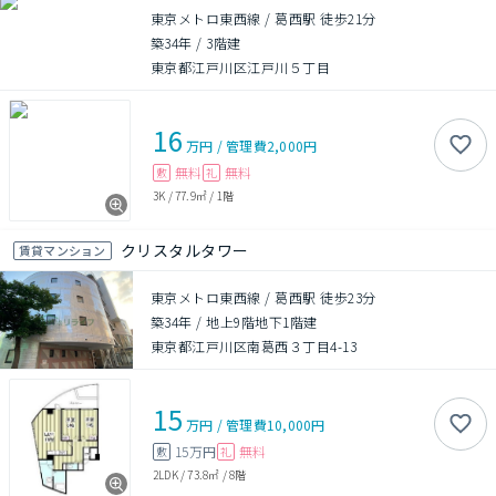
東京メトロ東西線 / 葛西駅 徒歩21分
築34年
/
3階建
東京都江戸川区江戸川５丁目
16
万円
/
管理費
2,000円
無料
無料
敷
礼
3K
/
77.9㎡
/
1階
クリスタルタワー
賃貸マンション
東京メトロ東西線 / 葛西駅 徒歩23分
築34年
/
地上9階地下1階建
東京都江戸川区南葛西３丁目4-13
15
万円
/
管理費
10,000円
15万円
無料
敷
礼
2LDK
/
73.8㎡
/
8階