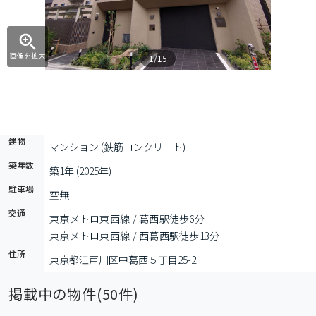
画像を拡大
1/15
建物
マンション (鉄筋コンクリート)
築年数
築1年 (2025年)
駐車場
空無
交通
東京メトロ東西線 / 葛西駅
徒歩6分
東京メトロ東西線 / 西葛西駅
徒歩13分
住所
東京都江戸川区中葛西５丁目25-2
掲載中の物件(
50
件)