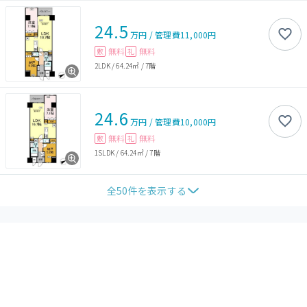
24.5
万円
/
管理費
11,000円
無料
無料
敷
礼
2LDK
/
64.24㎡
/
7階
24.6
万円
/
管理費
10,000円
無料
無料
敷
礼
1SLDK
/
64.24㎡
/
7階
全
50
件を表示する