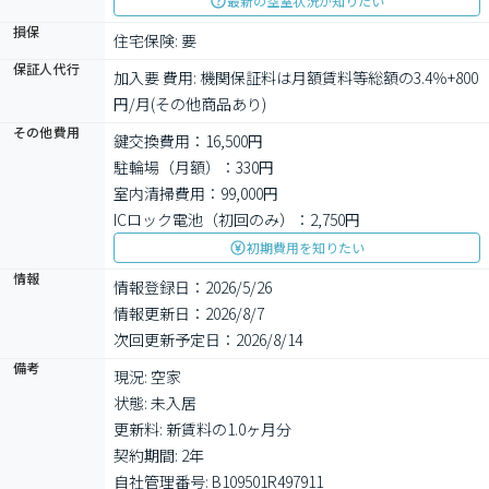
最新の空室状況が知りたい
損保
住宅保険: 要
保証人代行
加入要 費用: 機関保証料は月額賃料等総額の3.4％+800
円/月(その他商品あり)
その他費用
鍵交換費用：16,500円
駐輪場（月額）：330円
室内清掃費用：99,000円
ICロック電池（初回のみ）：2,750円
初期費用を知りたい
情報
情報登録日：2026/5/26
情報更新日：2026/8/7
次回更新予定日：2026/8/14
備考
現況: 空家

状態: 未入居

更新料: 新賃料の1.0ヶ月分

契約期間: 2年

自社管理番号: B109501R497911