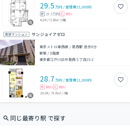
29.5
万円
/
管理費
15,000円
29.5万円
無料
敷
礼
4LDK
/
71.86㎡
/
6階
サンジョイアゼロ
賃貸マンション
東京メトロ東西線 / 葛西駅 徒歩6分
新築
/
8階建
東京都江戸川区中葛西５丁目25-2
28.7
万円
/
管理費
11,000円
無料
無料
敷
礼
2SLDK
/
74.39㎡
/
3階
同じ最寄り駅 で探す