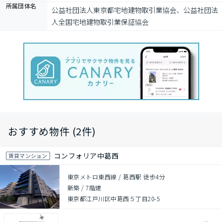
所属団体名
公益社団法⼈東京都宅地建物取引業協会、公益社団法
⼈全国宅地建物取引業保証協会
おすすめ物件 (2件)
コンフォリア中葛西
賃貸マンション
東京メトロ東西線 / 葛西駅 徒歩4分
新築
/
7階建
東京都江戸川区中葛西５丁目20-5