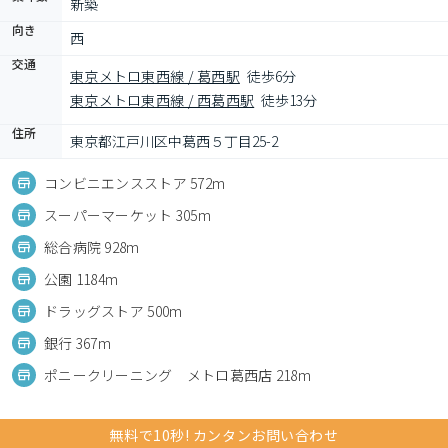
新築
向き
西
交通
東京メトロ東西線 / 葛西駅
徒歩6分
東京メトロ東西線 / 西葛西駅
徒歩13分
住所
東京都江戸川区中葛西５丁目25-2
コンビニエンスストア 572m
スーパーマーケット 305m
総合病院 928m
公園 1184m
ドラッグストア 500m
銀行 367m
ポニークリーニング メトロ葛西店 218m
無料で10秒! カンタンお問い合わせ