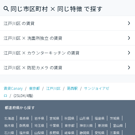
同じ市区町村 × 同じ特徴 で探す
江戸川区 の賃貸
江戸川区 × 洗面所独立 の賃貸
江戸川区 × カウンターキッチン の賃貸
江戸川区 × 防犯カメラ の賃貸
賃貸Canary
/
東京都
/
江戸川区
/
葛西駅
/
サンジョイアゼ
ロ
/
(2SLDK/4階)
都道府県から探す
北海道
青森県
岩手県
宮城県
秋田県
山形県
福島県
茨城県
栃木県
群馬県
埼玉県
千葉県
東京都
神奈川県
新潟県
富山県
石川県
福井県
山梨県
長野県
岐阜県
静岡県
愛知県
三重県