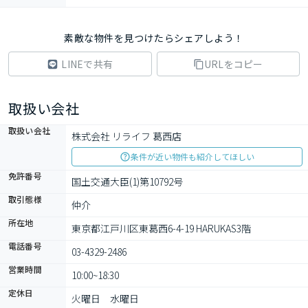
素敵な物件を見つけたらシェアしよう！
LINEで共有
URLをコピー
取扱い会社
取扱い会社
株式会社 リライフ 葛西店
条件が近い物件も紹介してほしい
免許番号
国土交通大臣(1)第10792号
取引態様
仲介
所在地
東京都江戸川区東葛西6-4-19 HARUKAS3階
電話番号
03-4329-2486
営業時間
10:00~18:30
定休日
火曜日　水曜日　