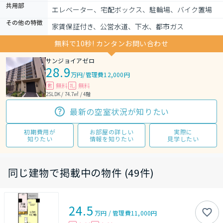
共用部
エレベーター、宅配ボックス、駐輪場、バイク置場
その他の特徴
家賃保証付き、公営水道、下水、都市ガス
無料で10秒! カンタンお問い合わせ
サンジョイアゼロ
28.9
万円
/
管理費12,000円
無料
無料
敷
礼
2SLDK / 74.7㎡ / 4階
最新の空室状況が知りたい
初期費用が
お部屋の詳しい
実際に
知りたい
情報を知りたい
見学したい
同じ建物で掲載中の物件 (49件)
24.5
万円
/
管理費
11,000円