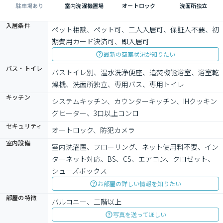
駐車場あり
室内洗濯機置場
オートロック
洗面所独立
入居条件
ペット相談、ペット可、二人入居可、保証人不要、初
期費用カード決済可、即入居可
最新の空室状況が知りたい
バス・トイレ
バストイレ別、温水洗浄便座、追焚機能浴室、浴室乾
燥機、洗面所独立、専用バス、専用トイレ
キッチン
システムキッチン、カウンターキッチン、IHクッキン
グヒーター、3口以上コンロ
セキュリティ
オートロック、防犯カメラ
室内設備
室内洗濯置、フローリング、ネット使用料不要、イン
ターネット対応、BS、CS、エアコン、クロゼット、
シューズボックス
お部屋の詳しい情報を知りたい
部屋の特徴
バルコニー、二階以上
写真を送ってほしい