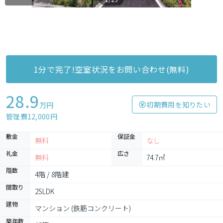
1分で完了!空室状況をお問い合わせ(無料)
28.9
初期費用を知りたい
万円
管理費12,000円
敷金
保証金
無料
なし
礼金
広さ
無料
74.7㎡
階数
4階 / 8階建
間取り
2SLDK
建物
マンション (鉄筋コンクリート)
築年数