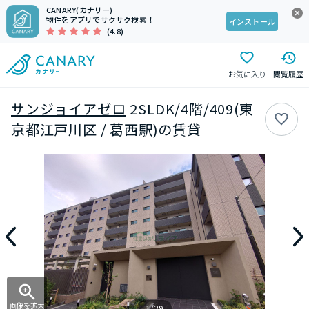
CANARY(カナリー)
物件をアプリでサクサク検索！
インストール
(4.8)
お気に入り
閲覧履歴
サンジョイアゼロ
2SLDK/4階/409(東
京都江戸川区 / 葛西駅)の賃貸
画像を拡大
1/29