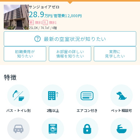
サンジョイアゼロ
28.9
万円
/
管理費12,000円
無料
無料
敷
礼
2SLDK / 74.7㎡ / 4階
最新の空室状況が知りたい
初期費用が
お部屋の詳しい
実際に
知りたい
情報を知りたい
見学したい
特徴
バス・トイレ別
2階以上
エアコン付き
ペット相談可