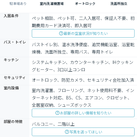
駐車場あり
室内洗濯機置場
オートロック
洗面所独立
入居条件
ペット相談、ペット可、二人入居可、保証人不要、初
期費用カード決済可、即入居可
最新の空室状況が知りたい
バス・トイレ
バストイレ別、温水洗浄便座、追焚機能浴室、浴室乾
燥機、洗面所独立、専用バス、専用トイレ
キッチン
システムキッチン、カウンターキッチン、IHクッキン
グヒーター、3口以上コンロ
セキュリティ
オートロック、防犯カメラ、セキュリティ会社加入済
室内設備
室内洗濯置、フローリング、ネット使用料不要、イン
ターネット対応、BS、CS、エアコン、クロゼット、
全居室収納、シューズボックス
お部屋の詳しい情報を知りたい
部屋の特徴
バルコニー、二階以上
写真を送ってほしい