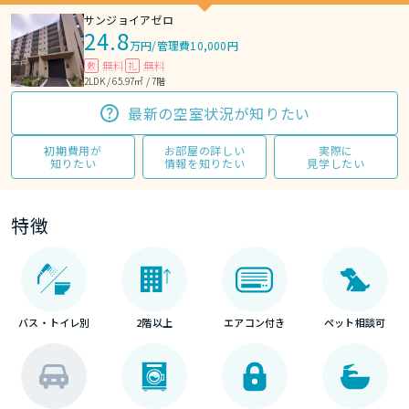
サンジョイアゼロ
24.8
万円
/
管理費10,000円
無料
無料
敷
礼
2LDK / 65.97㎡ / 7階
最新の空室状況が知りたい
初期費用が
お部屋の詳しい
実際に
知りたい
情報を知りたい
見学したい
特徴
バス・トイレ別
2階以上
エアコン付き
ペット相談可