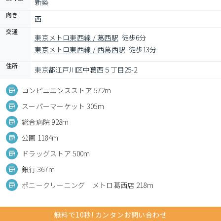
新築
向き
西
交通
東京メトロ東西線 / 葛西駅
徒歩6分
東京メトロ東西線 / 西葛西駅
徒歩13分
住所
東京都江戸川区中葛西５丁目25-2
コンビニエンスストア 572m
スーパーマーケット 305m
総合病院 928m
公園 1184m
ドラッグストア 500m
銀行 367m
ポニークリーニング メトロ葛西店 218m
無料で10秒! カンタンお問い合わせ