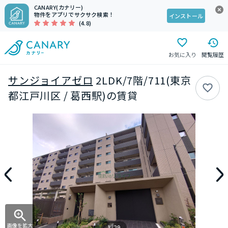
CANARY(カナリー)
物件をアプリでサクサク検索！
インストール
(4.8)
お気に入り
閲覧履歴
サンジョイアゼロ
2LDK/7階/711(東京
都江戸川区 / 葛西駅)の賃貸
画像を拡大
1/29