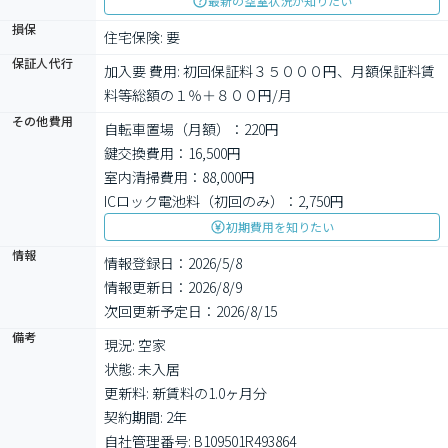
最新の空室状況が知りたい
損保
住宅保険: 要
保証人代行
加入要 費用: 初回保証料３５０００円、月額保証料賃
料等総額の１％＋８００円/月
その他費用
自転車置場（月額）：220円
鍵交換費用：16,500円
室内清掃費用：88,000円
ICロック電池料（初回のみ）：2,750円
初期費用を知りたい
情報
情報登録日：2026/5/8
情報更新日：2026/8/9
次回更新予定日：2026/8/15
備考
現況: 空家

状態: 未入居

更新料: 新賃料の1.0ヶ月分

契約期間: 2年

自社管理番号: B109501R493864