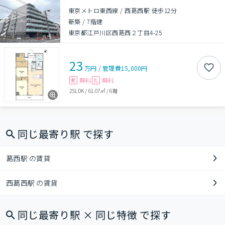
東京メトロ東西線 / 西葛西駅 徒歩12分
新築
/
7階建
東京都江戸川区西葛西２丁目4-25
23
万円
/
管理費
15,000円
無料
無料
敷
礼
2SLDK
/
61.07㎡
/
6階
同じ最寄り駅 で探す
葛西駅 の賃貸
西葛西駅 の賃貸
同じ最寄り駅 × 同じ特徴 で探す