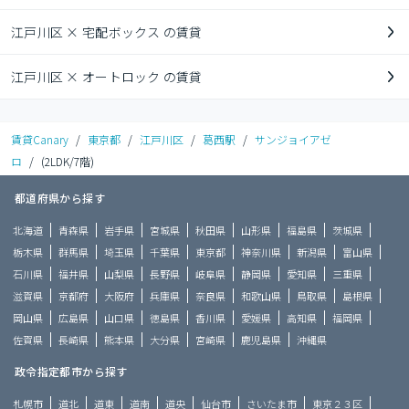
江戸川区 × 宅配ボックス の賃貸
江戸川区 × オートロック の賃貸
賃貸Canary
/
東京都
/
江戸川区
/
葛西駅
/
サンジョイアゼ
ロ
/
(2LDK/7階)
都道府県から探す
北海道
青森県
岩手県
宮城県
秋田県
山形県
福島県
茨城県
栃木県
群馬県
埼玉県
千葉県
東京都
神奈川県
新潟県
富山県
石川県
福井県
山梨県
長野県
岐阜県
静岡県
愛知県
三重県
滋賀県
京都府
大阪府
兵庫県
奈良県
和歌山県
鳥取県
島根県
岡山県
広島県
山口県
徳島県
香川県
愛媛県
高知県
福岡県
佐賀県
長崎県
熊本県
大分県
宮崎県
鹿児島県
沖縄県
政令指定都市から探す
札幌市
道北
道東
道南
道央
仙台市
さいたま市
東京２３区