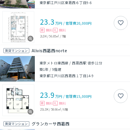
東京都江戸川区東葛西６丁目9-6
23.3
万円
/
管理費
20,000円
無料
無料
敷
礼
2LDK
/
56.85㎡
/
7階
Alivis西葛西norte
賃貸マンション
東京メトロ東西線 / 西葛西駅 徒歩11分
築1年
/
9階建
東京都江戸川区西葛西１丁目14-9
23.9
万円
/
管理費
15,000円
無料
無料
敷
礼
2SLDK
/
58.66㎡
/
6階
グランカーサ西葛西
賃貸マンション