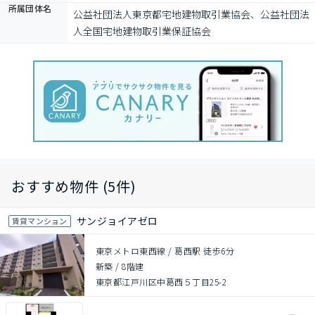
所属団体名
公益社団法⼈東京都宅地建物取引業協会、公益社団法
⼈全国宅地建物取引業保証協会
おすすめ物件 (5件)
サンジョイアゼロ
賃貸マンション
東京メトロ東西線 / 葛西駅 徒歩6分
新築
/
8階建
東京都江戸川区中葛西５丁目25-2