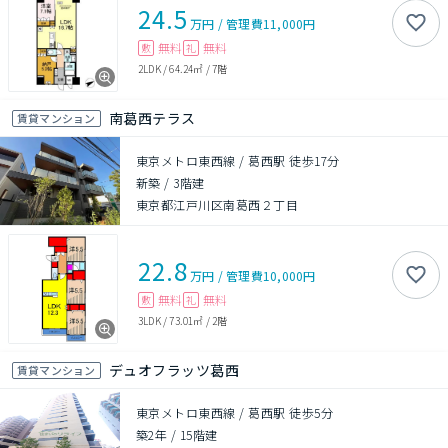
24.5
万円
/
管理費
11,000円
無料
無料
敷
礼
2LDK
/
64.24㎡
/
7階
南葛西テラス
賃貸マンション
東京メトロ東西線 / 葛西駅 徒歩17分
新築
/
3階建
東京都江戸川区南葛西２丁目
22.8
万円
/
管理費
10,000円
無料
無料
敷
礼
3LDK
/
73.01㎡
/
2階
デュオフラッツ葛西
賃貸マンション
東京メトロ東西線 / 葛西駅 徒歩5分
築2年
/
15階建