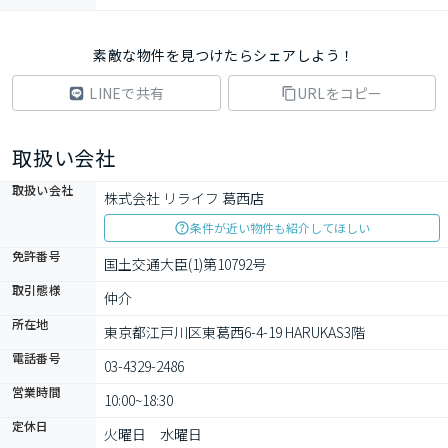
素敵な物件を見つけたらシェアしよう！
LINEで共有
URLをコピー
取扱い会社
取扱い会社
株式会社 リライフ 葛西店
条件が近い物件も紹介してほしい
免許番号
国土交通大臣(1)第10792号
取引態様
仲介
所在地
東京都江戸川区東葛西6-4-19 HARUKAS3階
電話番号
03-4329-2486
営業時間
10:00~18:30
定休日
火曜日　水曜日　