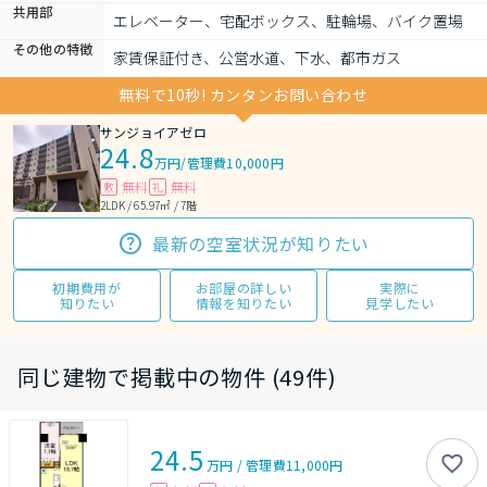
共用部
エレベーター、宅配ボックス、駐輪場、バイク置場
その他の特徴
家賃保証付き、公営水道、下水、都市ガス
無料で10秒! カンタンお問い合わせ
サンジョイアゼロ
24.8
万円
/
管理費10,000円
無料
無料
敷
礼
2LDK / 65.97㎡ / 7階
最新の空室状況が知りたい
初期費用が
お部屋の詳しい
実際に
知りたい
情報を知りたい
見学したい
同じ建物で掲載中の物件 (49件)
24.5
万円
/
管理費
11,000円