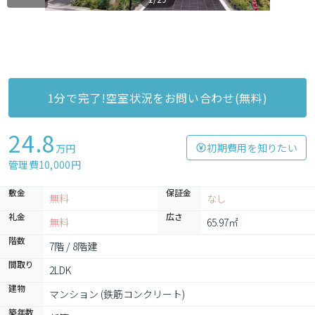
1分で完了!空室状況をお問い合わせ(無料)
24.8
初期費用を知りたい
万円
管理費10,000円
敷金
保証金
無料
なし
礼金
広さ
無料
65.97㎡
階数
7階 / 8階建
間取り
2LDK
建物
マンション (鉄筋コンクリート)
築年数