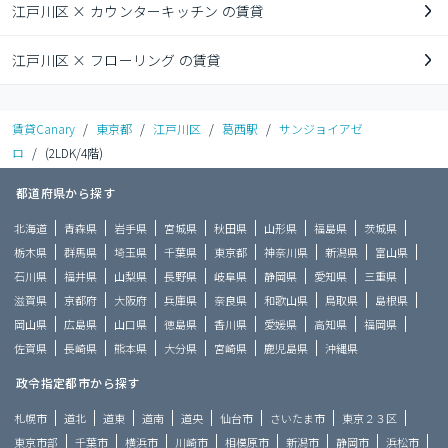
江戸川区 × カウンターキッチン の賃貸
江戸川区 × フローリング の賃貸
賃貸Canary
/
東京都
/
江戸川区
/
葛西駅
/
サンジョイアゼ
ロ
/
(2LDK/4階)
都道府県から探す
北海道
青森県
岩手県
宮城県
秋田県
山形県
福島県
茨城県
栃木県
群馬県
埼玉県
千葉県
東京都
神奈川県
新潟県
富山県
石川県
福井県
山梨県
長野県
岐阜県
静岡県
愛知県
三重県
滋賀県
京都府
大阪府
兵庫県
奈良県
和歌山県
鳥取県
島根県
岡山県
広島県
山口県
徳島県
香川県
愛媛県
高知県
福岡県
佐賀県
長崎県
熊本県
大分県
宮崎県
鹿児島県
沖縄県
政令指定都市から探す
札幌市
道北
道東
道南
道央
仙台市
さいたま市
東京２３区
東京市部
千葉市
横浜市
川崎市
相模原市
新潟市
静岡市
浜松市