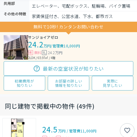
共用部
エレベーター、宅配ボックス、駐輪場、バイク置場
その他の特徴
家賃保証付き、公営水道、下水、都市ガス
無料で10秒! カンタンお問い合わせ
サンジョイアゼロ
24.2
万円
/
管理費10,000円
無料
24.2万円
敷
礼
2LDK / 65.97㎡ / 4階
最新の空室状況が知りたい
初期費用が
お部屋の詳しい
実際に
知りたい
情報を知りたい
見学したい
同じ建物で掲載中の物件 (49件)
24.5
万円
/
管理費
11,000円