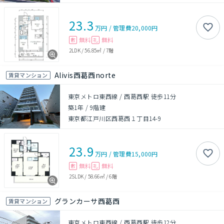
23.3
万円
/
管理費
20,000円
無料
無料
敷
礼
2LDK
/
56.85㎡
/
7階
Alivis西葛西norte
賃貸マンション
東京メトロ東西線 / 西葛西駅 徒歩11分
築1年
/
9階建
東京都江戸川区西葛西１丁目14-9
23.9
万円
/
管理費
15,000円
無料
無料
敷
礼
2SLDK
/
58.66㎡
/
6階
グランカーサ西葛西
賃貸マンション
東京メトロ東西線 / 西葛西駅 徒歩12分