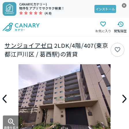
CANARY(カナリー)
物件をアプリでサクサク検索！
インストール
(4.8)
お気に入り
閲覧履歴
サンジョイアゼロ
2LDK/4階/407(東京
都江戸川区 / 葛西駅)の賃貸
画像を拡大
1/29