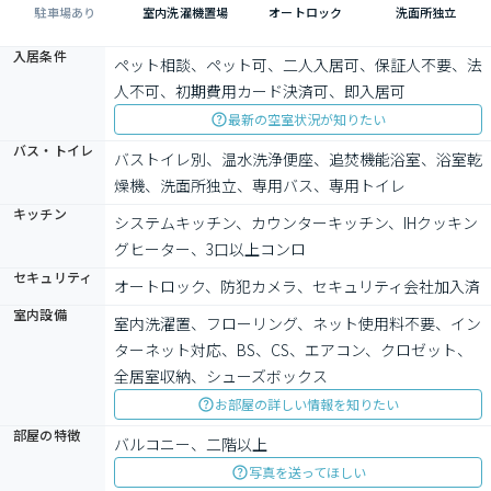
駐車場あり
室内洗濯機置場
オートロック
洗面所独立
入居条件
ペット相談、ペット可、二人入居可、保証人不要、法
人不可、初期費用カード決済可、即入居可
最新の空室状況が知りたい
バス・トイレ
バストイレ別、温水洗浄便座、追焚機能浴室、浴室乾
燥機、洗面所独立、専用バス、専用トイレ
キッチン
システムキッチン、カウンターキッチン、IHクッキン
グヒーター、3口以上コンロ
セキュリティ
オートロック、防犯カメラ、セキュリティ会社加入済
室内設備
室内洗濯置、フローリング、ネット使用料不要、イン
ターネット対応、BS、CS、エアコン、クロゼット、
全居室収納、シューズボックス
お部屋の詳しい情報を知りたい
部屋の特徴
バルコニー、二階以上
写真を送ってほしい