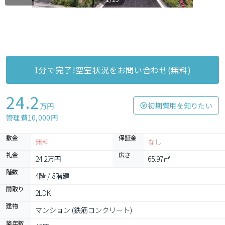
1分で完了!空室状況をお問い合わせ(無料)
24.2
初期費用を知りたい
万円
管理費10,000円
敷金
保証金
無料
なし
礼金
広さ
24.2万円
65.97㎡
階数
4階 / 8階建
間取り
2LDK
建物
マンション (鉄筋コンクリート)
築年数