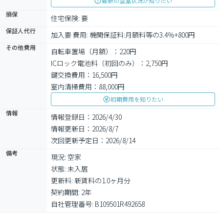
最新の空室状況が知りたい
損保
住宅保険: 要
保証人代行
加入要 費用: 機関保証料:月額料等の3.4％+800円
その他費用
自転車置場（月額）：220円
ICロック電池料（初回のみ）：2,750円
鍵交換費用：16,500円
室内清掃費用：88,000円
初期費用を知りたい
情報
情報登録日：2026/4/30
情報更新日：2026/8/7
次回更新予定日：2026/8/14
備考
現況: 空家

状態: 未入居

更新料: 新賃料の1.0ヶ月分

契約期間: 2年

自社管理番号: B109501R492658