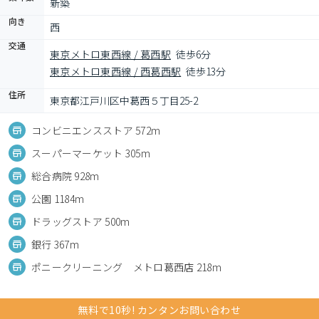
新築
向き
西
交通
東京メトロ東西線 / 葛西駅
徒歩6分
東京メトロ東西線 / 西葛西駅
徒歩13分
住所
東京都江戸川区中葛西５丁目25-2
コンビニエンスストア 572m
スーパーマーケット 305m
総合病院 928m
公園 1184m
ドラッグストア 500m
銀行 367m
ポニークリーニング メトロ葛西店 218m
無料で10秒! カンタンお問い合わせ