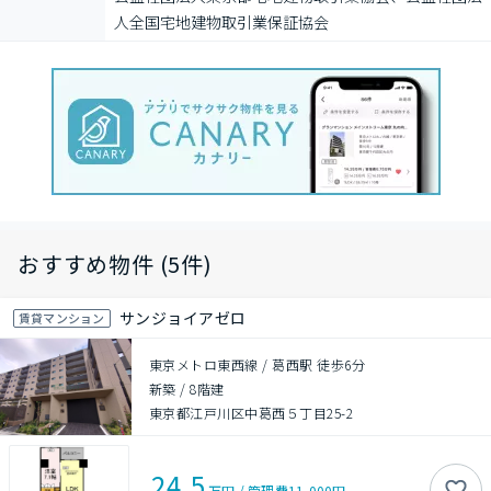
⼈全国宅地建物取引業保証協会
おすすめ物件 (5件)
サンジョイアゼロ
賃貸マンション
東京メトロ東西線 / 葛西駅 徒歩6分
新築
/
8階建
東京都江戸川区中葛西５丁目25-2
24.5
万円
/
管理費
11,000円