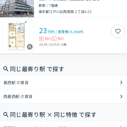
新築
/
7階建
東京都江戸川区西葛西２丁目4-25
23
万円
/
管理費
15,000円
無料
無料
敷
礼
2SLDK
/
61.07㎡
/
6階
同じ最寄り駅 で探す
葛西駅 の賃貸
西葛西駅 の賃貸
同じ最寄り駅 × 同じ特徴 で探す