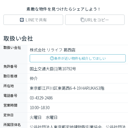
素敵な物件を見つけたらシェアしよう！
LINEで共有
URLをコピー
取扱い会社
取扱い会社
株式会社 リライフ 葛西店
条件が近い物件も紹介してほしい
免許番号
国土交通大臣(1)第10792号
取引態様
仲介
所在地
東京都江戸川区東葛西6-4-19 HARUKAS3階
電話番号
03-4329-2486
営業時間
10:00~18:30
定休日
火曜日　水曜日　
所属団体名
公益社団法⼈東京都宅地建物取引業協会、公益社団法