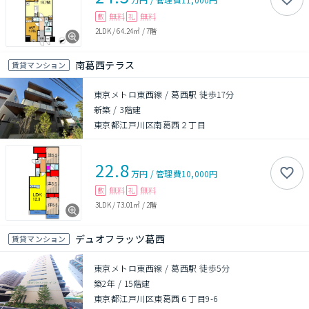
無料
無料
敷
礼
2LDK
/
64.24㎡
/
7階
南葛西テラス
賃貸マンション
東京メトロ東西線 / 葛西駅 徒歩17分
新築
/
3階建
東京都江戸川区南葛西２丁目
22.8
万円
/
管理費
10,000円
無料
無料
敷
礼
3LDK
/
73.01㎡
/
2階
デュオフラッツ葛西
賃貸マンション
東京メトロ東西線 / 葛西駅 徒歩5分
築2年
/
15階建
東京都江戸川区東葛西６丁目9-6