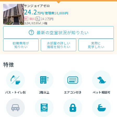
サンジョイアゼロ
24.2
万円
/
管理費10,000円
無料
24.2万円
敷
礼
2LDK / 65.97㎡ / 4階
最新の空室状況が知りたい
初期費用が
お部屋の詳しい
実際に
知りたい
情報を知りたい
見学したい
特徴
バス・トイレ別
2階以上
エアコン付き
ペット相談可