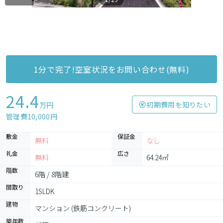
1分で完了!空室状況をお問い合わせ(無料)
24.4
初期費用を知りたい
万円
管理費10,000円
敷金
保証金
無料
なし
礼金
広さ
無料
64.24㎡
階数
6階 / 8階建
間取り
1SLDK
建物
マンション (鉄筋コンクリート)
築年数