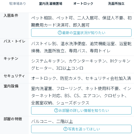
駐車場あり
室内洗濯機置場
オートロック
洗面所独立
入居条件
ペット相談、ペット可、二人入居可、保証人不要、初
期費用カード決済可、即入居可
最新の空室状況が知りたい
バス・トイレ
バストイレ別、温水洗浄便座、追焚機能浴室、浴室乾
燥機、洗面所独立、専用バス、専用トイレ
キッチン
システムキッチン、カウンターキッチン、IHクッキン
グヒーター、3口以上コンロ
セキュリティ
オートロック、防犯カメラ、セキュリティ会社加入済
室内設備
室内洗濯置、フローリング、ネット使用料不要、イン
ターネット対応、BS、CS、エアコン、クロゼット、
全居室収納、シューズボックス
お部屋の詳しい情報を知りたい
部屋の特徴
バルコニー、二階以上
写真を送ってほしい