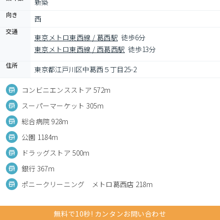
新築
向き
西
交通
東京メトロ東西線 / 葛西駅
徒歩6分
東京メトロ東西線 / 西葛西駅
徒歩13分
住所
東京都江戸川区中葛西５丁目25-2
コンビニエンスストア 572m
スーパーマーケット 305m
総合病院 928m
公園 1184m
ドラッグストア 500m
銀行 367m
ポニークリーニング メトロ葛西店 218m
無料で10秒! カンタンお問い合わせ