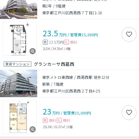
築2年
/
9階建
東京都江戸川区西葛西７丁目21-16
23.5
万円
/
管理費
15,000円
23.5万円
無料
敷
礼
2LDK
/
54.55㎡
/
4階
グランカーサ西葛西
賃貸マンション
東京メトロ東西線 / 西葛西駅 徒歩12分
新築
/
7階建
東京都江戸川区西葛西２丁目4-25
23
万円
/
管理費
15,000円
無料
無料
敷
礼
2SLDK
/
61.07㎡
/
6階