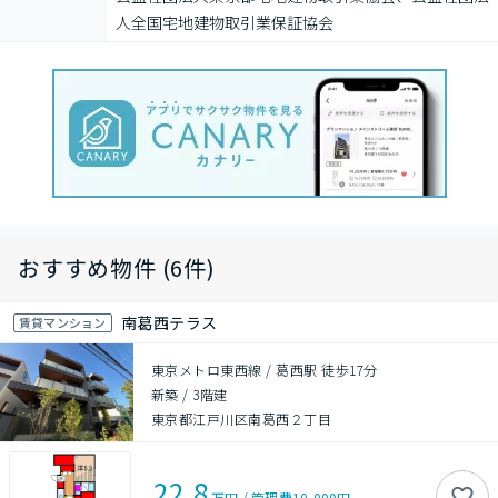
⼈全国宅地建物取引業保証協会
おすすめ物件 (6件)
南葛西テラス
賃貸マンション
東京メトロ東西線 / 葛西駅 徒歩17分
新築
/
3階建
東京都江戸川区南葛西２丁目
22.8
万円
/
管理費
10,000円