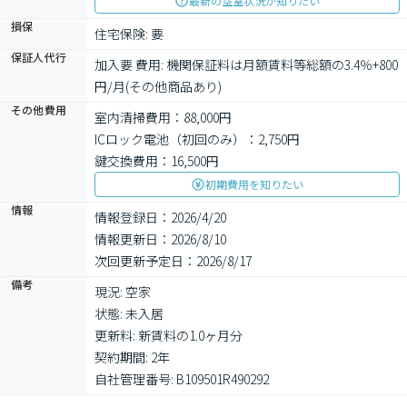
最新の空室状況が知りたい
損保
住宅保険: 要
保証人代行
加入要 費用: 機関保証料は月額賃料等総額の3.4％+800
円/月(その他商品あり)
その他費用
室内清掃費用：88,000円
ICロック電池（初回のみ）：2,750円
鍵交換費用：16,500円
初期費用を知りたい
情報
情報登録日：2026/4/20
情報更新日：2026/8/10
次回更新予定日：2026/8/17
備考
現況: 空家

状態: 未入居

更新料: 新賃料の1.0ヶ月分

契約期間: 2年

自社管理番号: B109501R490292