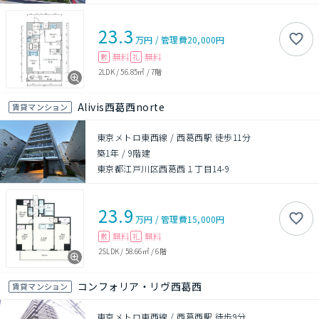
23.3
万円
/
管理費
20,000円
無料
無料
敷
礼
2LDK
/
56.85㎡
/
7階
Alivis西葛西norte
賃貸マンション
東京メトロ東西線 / 西葛西駅 徒歩11分
築1年
/
9階建
東京都江戸川区西葛西１丁目14-9
23.9
万円
/
管理費
15,000円
無料
無料
敷
礼
2SLDK
/
58.66㎡
/
6階
コンフォリア・リヴ西葛西
賃貸マンション
東京メトロ東西線 / 西葛西駅 徒歩9分