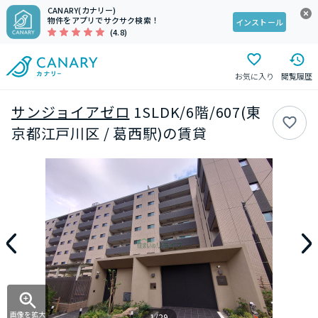
CANARY(カナリー)
物件をアプリでサクサク検索！
インストール
(4.8)
お気に入り
閲覧履歴
サンジョイアゼロ
1SLDK/6階/607(東
京都江戸川区 / 葛西駅)の賃貸
画像を拡大
1/29