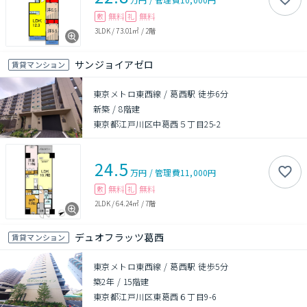
無料
無料
敷
礼
3LDK
/
73.01㎡
/
2階
サンジョイアゼロ
賃貸マンション
東京メトロ東西線 / 葛西駅 徒歩6分
新築
/
8階建
東京都江戸川区中葛西５丁目25-2
24.5
万円
/
管理費
11,000円
無料
無料
敷
礼
2LDK
/
64.24㎡
/
7階
デュオフラッツ葛西
賃貸マンション
東京メトロ東西線 / 葛西駅 徒歩5分
築2年
/
15階建
東京都江戸川区東葛西６丁目9-6