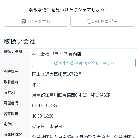
素敵な物件を見つけたらシェアしよう！
LINEで共有
URLをコピー
取扱い会社
取扱い会社
株式会社 リライフ 葛西店
条件が近い物件も紹介してほしい
免許番号
国土交通大臣(1)第10792号
取引態様
仲介
所在地
東京都江戸川区東葛西6-4-19 HARUKAS3階
電話番号
03-4329-2486
営業時間
10:00~18:30
定休日
火曜日　水曜日　
所属団体名
公益社団法⼈東京都宅地建物取引業協会、公益社団法