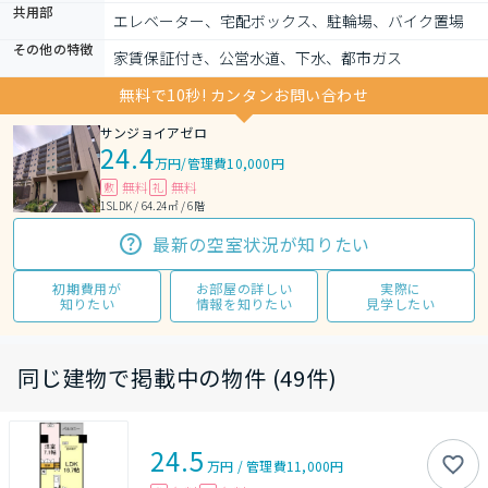
共用部
エレベーター、宅配ボックス、駐輪場、バイク置場
その他の特徴
家賃保証付き、公営水道、下水、都市ガス
無料で10秒! カンタンお問い合わせ
サンジョイアゼロ
24.4
万円
/
管理費10,000円
無料
無料
敷
礼
1SLDK / 64.24㎡ / 6階
最新の空室状況が知りたい
初期費用が
お部屋の詳しい
実際に
知りたい
情報を知りたい
見学したい
同じ建物で掲載中の物件 (49件)
24.5
万円
/
管理費
11,000円