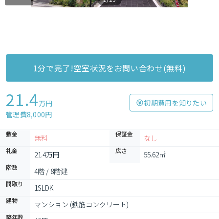
1分で完了!空室状況をお問い合わせ(無料)
21.4
初期費用を知りたい
万円
管理費8,000円
敷金
保証金
無料
なし
礼金
広さ
21.4万円
55.62㎡
階数
4階 / 8階建
間取り
1SLDK
建物
マンション (鉄筋コンクリート)
築年数