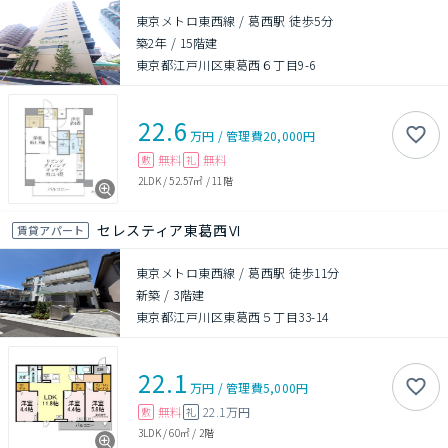
東京メトロ東西線 / 葛西駅 徒歩5分
築2年
/
15階建
東京都江戸川区東葛西６丁目9-6
22.6
万円
/
管理費
20,000円
無料
無料
敷
礼
2LDK
/
52.57㎡
/
11階
セレスティア東葛西Ⅵ
賃貸アパート
東京メトロ東西線 / 葛西駅 徒歩11分
新築
/
3階建
東京都江戸川区東葛西５丁目33-14
22.1
万円
/
管理費
5,000円
無料
22.1万円
敷
礼
3LDK
/
60㎡
/
2階