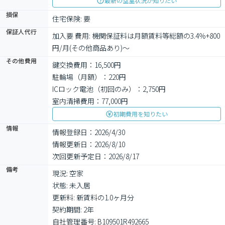
最新の空室状況が知りたい
損保
住宅保険: 要
保証人代行
加入要 費用: 機関保証料は月額賃料等総額の3.4％+800
円/月(その他商品あり)～
その他費用
鍵交換費用：16,500円
駐輪場（月額）：220円
ICロック電池（初回のみ）：2,750円
室内清掃費用：77,000円
初期費用を知りたい
情報
情報登録日：2026/4/30
情報更新日：2026/8/10
次回更新予定日：2026/8/17
備考
現況: 空家

状態: 未入居

更新料: 新賃料の1.0ヶ月分

契約期間: 2年

自社管理番号: B109501R492665