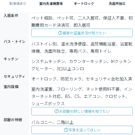
駐車場あり
室内洗濯機置場
オートロック
洗面所独立
入居条件
ペット相談、ペット可、二人入居可、保証人不要、初
期費用カード決済可、即入居可
最新の空室状況が知りたい
バス・トイレ
バストイレ別、温水洗浄便座、追焚機能浴室、浴室乾
燥機、洗面所独立、専用バス、専用トイレ
キッチン
システムキッチン、カウンターキッチン、IHクッキン
グヒーター、3口以上コンロ
セキュリティ
オートロック、防犯カメラ、セキュリティ会社加入済
室内設備
室内洗濯置、フローリング、ネット使用料不要、イン
ターネット対応、BS、CS、エアコン、クロゼット、
シューズボックス
お部屋の詳しい情報を知りたい
部屋の特徴
バルコニー、二階以上
写真を送ってほしい