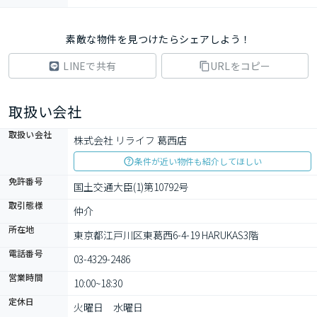
素敵な物件を見つけたらシェアしよう！
LINEで共有
URLをコピー
取扱い会社
取扱い会社
株式会社 リライフ 葛西店
条件が近い物件も紹介してほしい
免許番号
国土交通大臣(1)第10792号
取引態様
仲介
所在地
東京都江戸川区東葛西6-4-19 HARUKAS3階
電話番号
03-4329-2486
営業時間
10:00~18:30
定休日
火曜日　水曜日　