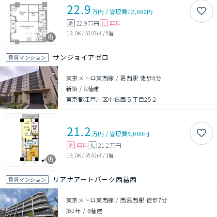
22.9
万円
/
管理費
12,000円
22.9万円
無料
敷
礼
1SLDK
/
52.07㎡
/
5階
サンジョイアゼロ
賃貸マンション
東京メトロ東西線 / 葛西駅 徒歩6分
新築
/
8階建
東京都江戸川区中葛西５丁目25-2
21.2
万円
/
管理費
9,000円
無料
21.2万円
敷
礼
1SLDK
/
55.62㎡
/
3階
リアナアートパーク西葛西
賃貸マンション
東京メトロ東西線 / 西葛西駅 徒歩7分
築2年
/
6階建