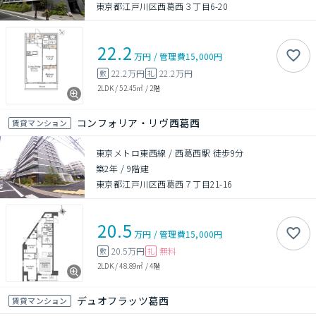
東京都江戸川区西葛西３丁目6-20
22.2
万円
/
管理費
15,000円
22.2万円
22.2万円
敷
礼
2LDK
/
52.45㎡
/
2階
コンフォリア・リヴ西葛西
賃貸マンション
東京メトロ東西線 / 西葛西駅 徒歩9分
築2年
/
9階建
東京都江戸川区西葛西７丁目21-16
20.5
万円
/
管理費
15,000円
20.5万円
無料
敷
礼
2LDK
/
48.89㎡
/
4階
デュオフラッツ葛西
賃貸マンション