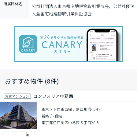
所属団体名
公益社団法⼈東京都宅地建物取引業協会、公益社団法
⼈全国宅地建物取引業保証協会
おすすめ物件 (8件)
コンフォリア中葛西
賃貸マンション
東京メトロ東西線 / 葛西駅 徒歩4分
新築
/
7階建
東京都江戸川区中葛西５丁目20-5