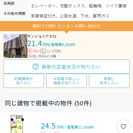
共用部
エレベーター、宅配ボックス、駐輪場、バイク置場
その他の特徴
家賃保証付き、公営水道、下水、都市ガス
無料で10秒! カンタンお問い合わせ
サンジョイアゼロ
21.4
万円
/
管理費8,000円
無料
21.4万円
敷
礼
1SLDK / 55.62㎡ / 4階
最新の空室状況が知りたい
初期費用が
お部屋の詳しい
実際に
知りたい
情報を知りたい
見学したい
同じ建物で掲載中の物件 (50件)
24.5
万円
/
管理費
11,000円