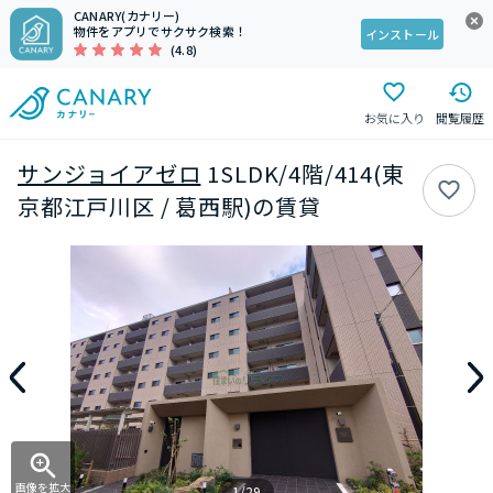
CANARY(カナリー)
物件をアプリでサクサク検索！
インストール
(4.8)
お気に入り
閲覧履歴
サンジョイアゼロ
1SLDK/4階/414(東
京都江戸川区 / 葛西駅)の賃貸
画像を拡大
1/29