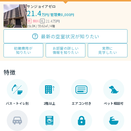
サンジョイアゼロ
21.4
万円
/
管理費8,000円
無料
21.4万円
敷
礼
1SLDK / 55.62㎡ / 4階
最新の空室状況が知りたい
初期費用が
お部屋の詳しい
実際に
知りたい
情報を知りたい
見学したい
特徴
バス・トイレ別
2階以上
エアコン付き
ペット相談可