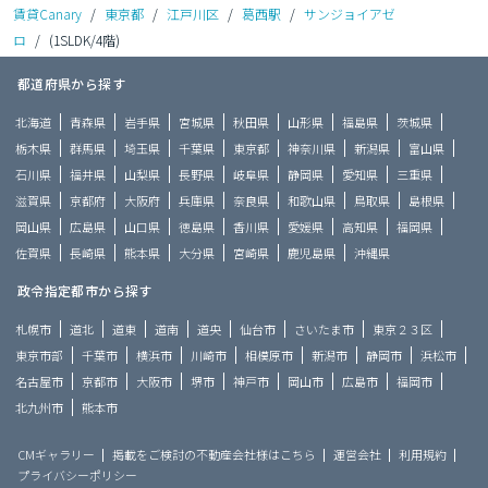
賃貸Canary
/
東京都
/
江戸川区
/
葛西駅
/
サンジョイアゼ
ロ
/
(1SLDK/4階)
都道府県から探す
北海道
青森県
岩手県
宮城県
秋田県
山形県
福島県
茨城県
栃木県
群馬県
埼玉県
千葉県
東京都
神奈川県
新潟県
富山県
石川県
福井県
山梨県
長野県
岐阜県
静岡県
愛知県
三重県
滋賀県
京都府
大阪府
兵庫県
奈良県
和歌山県
鳥取県
島根県
岡山県
広島県
山口県
徳島県
香川県
愛媛県
高知県
福岡県
佐賀県
長崎県
熊本県
大分県
宮崎県
鹿児島県
沖縄県
政令指定都市から探す
札幌市
道北
道東
道南
道央
仙台市
さいたま市
東京２３区
東京市部
千葉市
横浜市
川崎市
相模原市
新潟市
静岡市
浜松市
名古屋市
京都市
大阪市
堺市
神戸市
岡山市
広島市
福岡市
北九州市
熊本市
CMギャラリー
掲載をご検討の不動産会社様はこちら
運営会社
利用規約
プライバシーポリシー