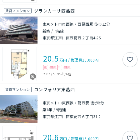
グランカーサ西葛西
賃貸マンション
東京メトロ東西線 / 西葛西駅 徒歩12分
新築
/
7階建
東京都江戸川区西葛西２丁目4-25
20.5
万円
/
管理費
15,000円
無料
無料
敷
礼
2LDK
/
56.95㎡
/
6階
コンフォリア東葛西
賃貸マンション
東京メトロ東西線 / 葛西駅 徒歩8分
築1年
/
9階建
東京都江戸川区東葛西６丁目31-2
20.6
万円
/
管理費
15,000円