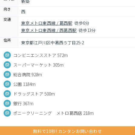
新築
向き
西
交通
東京メトロ東西線 / 葛西駅
徒歩6分
東京メトロ東西線 / 西葛西駅
徒歩13分
住所
東京都江戸川区中葛西５丁目25-2
コンビニエンスストア 572m
スーパーマーケット 305m
総合病院 928m
公園 1184m
ドラッグストア 500m
銀行 367m
ポニークリーニング メトロ葛西店 218m
無料で10秒! カンタンお問い合わせ