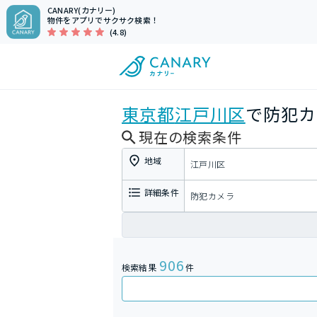
CANARY(カナリー)
物件をアプリでサクサク検索！
(4.8)
東京都
江戸川区
で防犯カ
現在の検索条件
地域
江戸川区
詳細条件
防犯カメラ
906
検索結果
件