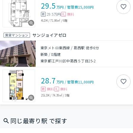
29.5
万円
/
管理費
15,000円
29.5万円
無料
敷
礼
4LDK
/
71.86㎡
/
6階
サンジョイアゼロ
賃貸マンション
東京メトロ東西線 / 葛西駅 徒歩6分
新築
/
8階建
東京都江戸川区中葛西５丁目25-2
28.7
万円
/
管理費
11,000円
無料
無料
敷
礼
2SLDK
/
74.39㎡
/
3階
同じ最寄り駅 で探す