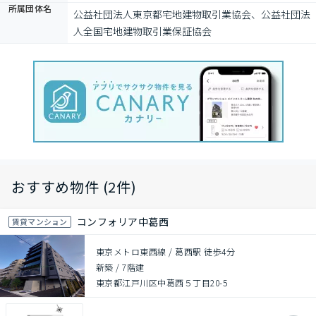
所属団体名
公益社団法⼈東京都宅地建物取引業協会、公益社団法
⼈全国宅地建物取引業保証協会
おすすめ物件 (2件)
コンフォリア中葛西
賃貸マンション
東京メトロ東西線 / 葛西駅 徒歩4分
新築
/
7階建
東京都江戸川区中葛西５丁目20-5