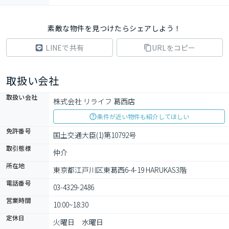
素敵な物件を見つけたらシェアしよう！
LINEで共有
URLをコピー
取扱い会社
取扱い会社
株式会社 リライフ 葛西店
条件が近い物件も紹介してほしい
免許番号
国土交通大臣(1)第10792号
取引態様
仲介
所在地
東京都江戸川区東葛西6-4-19 HARUKAS3階
電話番号
03-4329-2486
営業時間
10:00~18:30
定休日
火曜日　水曜日　