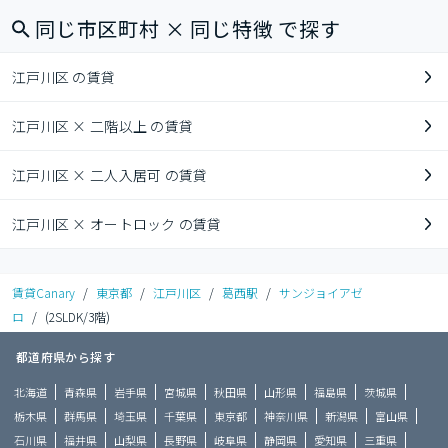
同じ市区町村 × 同じ特徴 で探す
江戸川区 の賃貸
江戸川区 × 二階以上 の賃貸
江戸川区 × 二人入居可 の賃貸
江戸川区 × オートロック の賃貸
賃貸Canary
/
東京都
/
江戸川区
/
葛西駅
/
サンジョイアゼ
ロ
/
(2SLDK/3階)
都道府県から探す
北海道
青森県
岩手県
宮城県
秋田県
山形県
福島県
茨城県
栃木県
群馬県
埼玉県
千葉県
東京都
神奈川県
新潟県
富山県
石川県
福井県
山梨県
長野県
岐阜県
静岡県
愛知県
三重県