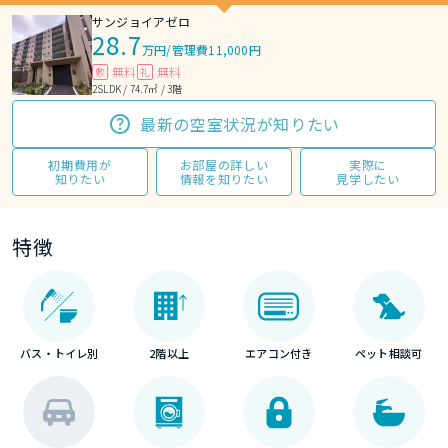
サンジョイアゼロ
28.7
万円
/
管理費11,000円
無料
無料
敷
礼
2SLDK / 74.7㎡ / 3階
最新の空室状況が知りたい
初期費用が
お部屋の詳しい
実際に
知りたい
情報を知りたい
見学したい
特徴
バス・トイレ別
2階以上
エアコン付き
ペット相談可