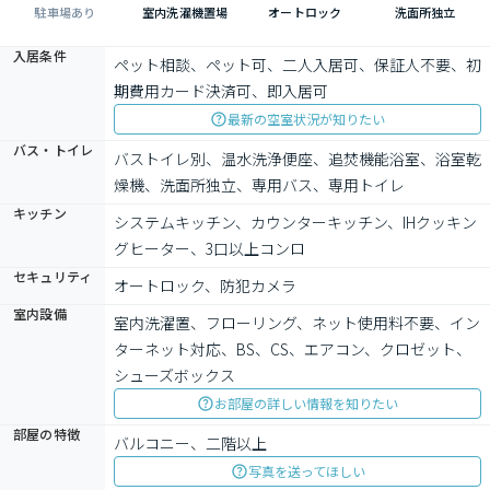
駐車場あり
室内洗濯機置場
オートロック
洗面所独立
入居条件
ペット相談、ペット可、二人入居可、保証人不要、初
期費用カード決済可、即入居可
最新の空室状況が知りたい
バス・トイレ
バストイレ別、温水洗浄便座、追焚機能浴室、浴室乾
燥機、洗面所独立、専用バス、専用トイレ
キッチン
システムキッチン、カウンターキッチン、IHクッキン
グヒーター、3口以上コンロ
セキュリティ
オートロック、防犯カメラ
室内設備
室内洗濯置、フローリング、ネット使用料不要、イン
ターネット対応、BS、CS、エアコン、クロゼット、
シューズボックス
お部屋の詳しい情報を知りたい
部屋の特徴
バルコニー、二階以上
写真を送ってほしい