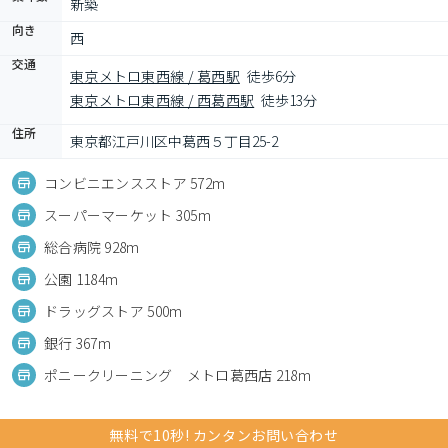
新築
向き
西
交通
東京メトロ東西線 / 葛西駅
徒歩6分
東京メトロ東西線 / 西葛西駅
徒歩13分
住所
東京都江戸川区中葛西５丁目25-2
コンビニエンスストア 572m
スーパーマーケット 305m
総合病院 928m
公園 1184m
ドラッグストア 500m
銀行 367m
ポニークリーニング メトロ葛西店 218m
無料で10秒! カンタンお問い合わせ