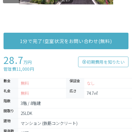
1分で完了!空室状況をお問い合わせ(無料)
28.7
初期費用を知りたい
万円
管理費11,000円
敷金
保証金
無料
なし
礼金
広さ
無料
74.7㎡
階数
3階 / 8階建
間取り
2SLDK
建物
マンション (鉄筋コンクリート)
築年数