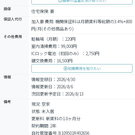
最新の空室状況が知りたい
損保
住宅保険: 要
保証人代行
加入要 費用: 機関保証料は月額賃料等総額の3.4％+800
円/月(その他商品あり)
その他費用
駐輪場（月額）：220円
室内清掃費用：99,000円
ICロック電池（初回のみ）：2,750円
鍵交換費用：16,500円
初期費用を知りたい
情報
情報登録日：2026/4/30
情報更新日：2026/8/6
次回更新予定日：2026/8/13
備考
現況: 空家

状態: 未入居

更新料: 新賃料の1.0ヶ月分

契約期間: 2年

自社管理番号: B109501R492656