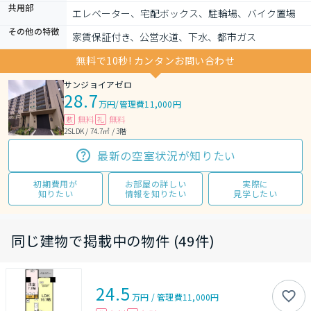
共用部
エレベーター、宅配ボックス、駐輪場、バイク置場
その他の特徴
家賃保証付き、公営水道、下水、都市ガス
無料で10秒! カンタンお問い合わせ
サンジョイアゼロ
28.7
万円
/
管理費11,000円
無料
無料
敷
礼
2SLDK / 74.7㎡ / 3階
最新の空室状況が知りたい
初期費用が
お部屋の詳しい
実際に
知りたい
情報を知りたい
見学したい
同じ建物で掲載中の物件 (49件)
24.5
万円
/
管理費
11,000円