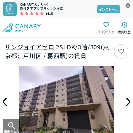
CANARY(カナリー)
物件をアプリでサクサク検索！
インストール
(4.8)
お気に入り
閲覧履歴
サンジョイアゼロ
2SLDK/3階/309(東
京都江戸川区 / 葛西駅)の賃貸
画像を拡大
1/29