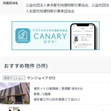
所属団体名
公益社団法⼈東京都宅地建物取引業協会、公益社団法
⼈全国宅地建物取引業保証協会
おすすめ物件 (5件)
サンジョイアゼロ
賃貸マンション
東京メトロ東西線 / 葛西駅 徒歩6分
新築
/
8階建
東京都江戸川区中葛西５丁目25-2