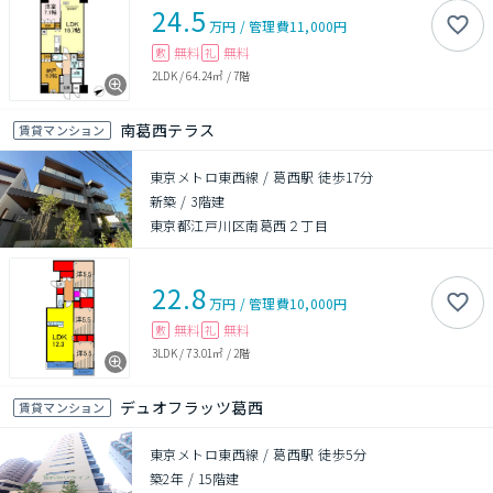
24.5
万円
/
管理費
11,000円
無料
無料
敷
礼
2LDK
/
64.24㎡
/
7階
南葛西テラス
賃貸マンション
東京メトロ東西線 / 葛西駅 徒歩17分
新築
/
3階建
東京都江戸川区南葛西２丁目
22.8
万円
/
管理費
10,000円
無料
無料
敷
礼
3LDK
/
73.01㎡
/
2階
デュオフラッツ葛西
賃貸マンション
東京メトロ東西線 / 葛西駅 徒歩5分
築2年
/
15階建