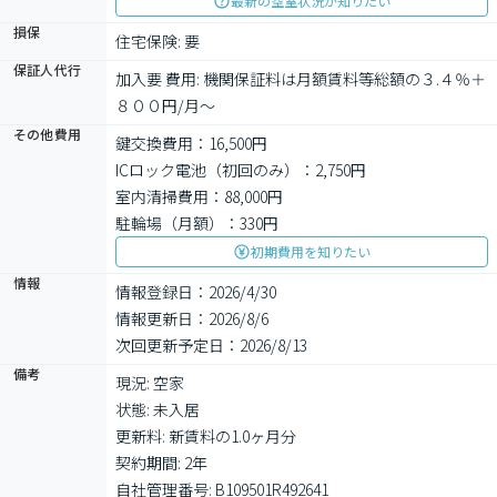
最新の空室状況が知りたい
損保
住宅保険: 要
保証人代行
加入要 費用: 機関保証料は月額賃料等総額の３.４％＋
８００円/月～
その他費用
鍵交換費用：16,500円
ICロック電池（初回のみ）：2,750円
室内清掃費用：88,000円
駐輪場（月額）：330円
初期費用を知りたい
情報
情報登録日：2026/4/30
情報更新日：2026/8/6
次回更新予定日：2026/8/13
備考
現況: 空家

状態: 未入居

更新料: 新賃料の1.0ヶ月分

契約期間: 2年

自社管理番号: B109501R492641