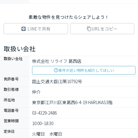
素敵な物件を見つけたらシェアしよう！
LINEで共有
URLをコピー
取扱い会社
取扱い会社
株式会社 リライフ 葛西店
条件が近い物件も紹介してほしい
免許番号
国土交通大臣(1)第10792号
取引態様
仲介
所在地
東京都江戸川区東葛西6-4-19 HARUKAS3階
電話番号
03-4329-2486
営業時間
10:00~18:30
定休日
火曜日　水曜日　