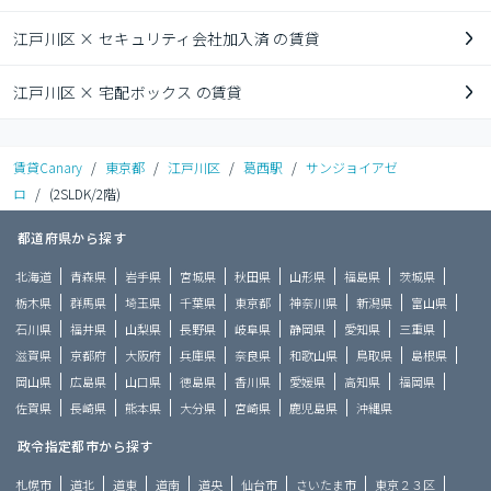
江戸川区 × セキュリティ会社加入済 の賃貸
江戸川区 × 宅配ボックス の賃貸
賃貸Canary
/
東京都
/
江戸川区
/
葛西駅
/
サンジョイアゼ
ロ
/
(2SLDK/2階)
都道府県から探す
北海道
青森県
岩手県
宮城県
秋田県
山形県
福島県
茨城県
栃木県
群馬県
埼玉県
千葉県
東京都
神奈川県
新潟県
富山県
石川県
福井県
山梨県
長野県
岐阜県
静岡県
愛知県
三重県
滋賀県
京都府
大阪府
兵庫県
奈良県
和歌山県
鳥取県
島根県
岡山県
広島県
山口県
徳島県
香川県
愛媛県
高知県
福岡県
佐賀県
長崎県
熊本県
大分県
宮崎県
鹿児島県
沖縄県
政令指定都市から探す
札幌市
道北
道東
道南
道央
仙台市
さいたま市
東京２３区