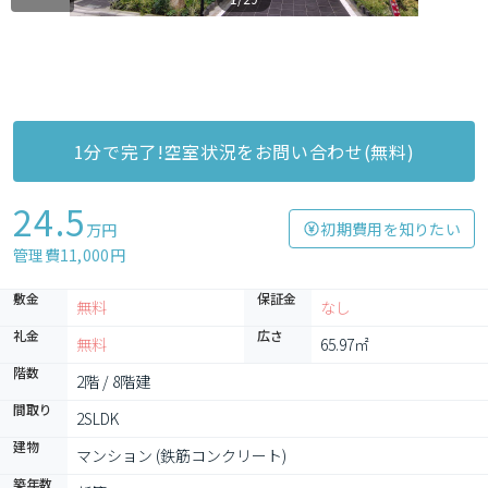
1分で完了!空室状況をお問い合わせ(無料)
24.5
初期費用を知りたい
万円
管理費11,000円
敷金
保証金
無料
なし
礼金
広さ
無料
65.97㎡
階数
2階 / 8階建
間取り
2SLDK
建物
マンション (鉄筋コンクリート)
築年数