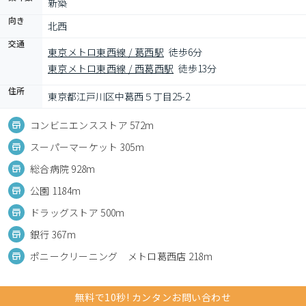
新築
向き
北西
交通
東京メトロ東西線 / 葛西駅
徒歩6分
東京メトロ東西線 / 西葛西駅
徒歩13分
住所
東京都江戸川区中葛西５丁目25-2
コンビニエンスストア 572m
スーパーマーケット 305m
総合病院 928m
公園 1184m
ドラッグストア 500m
銀行 367m
ポニークリーニング メトロ葛西店 218m
無料で10秒! カンタンお問い合わせ