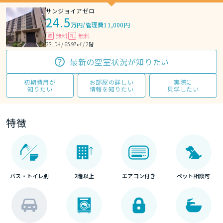
サンジョイアゼロ
24.5
万円
/
管理費11,000円
無料
無料
敷
礼
2SLDK / 65.97㎡ / 2階
最新の空室状況が知りたい
初期費用が
お部屋の詳しい
実際に
知りたい
情報を知りたい
見学したい
特徴
バス・トイレ別
2階以上
エアコン付き
ペット相談可