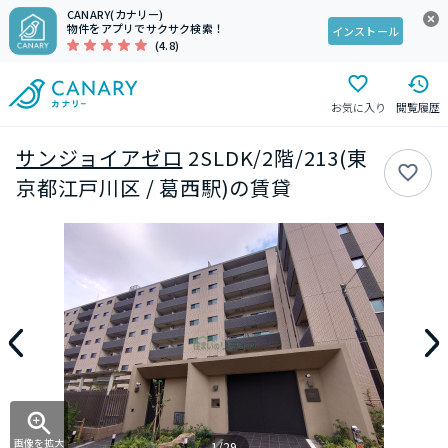
CANARY(カナリー)
物件をアプリでサクサク検索！
インストール
(4.8)
お気に入り
閲覧履歴
サンジョイアゼロ
2SLDK/2階/213(東
京都江戸川区 / 葛西駅)の賃貸
画像を拡大
1/29