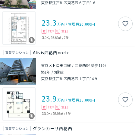
東京都江戸川区東葛西６丁目9-6
23.3
万円
/
管理費
20,000円
無料
無料
敷
礼
2LDK
/
56.85㎡
/
7階
Alivis西葛西norte
賃貸マンション
東京メトロ東西線 / 西葛西駅 徒歩11分
築1年
/
9階建
東京都江戸川区西葛西１丁目14-9
23.9
万円
/
管理費
15,000円
無料
無料
敷
礼
2SLDK
/
58.66㎡
/
6階
グランカーサ西葛西
賃貸マンション