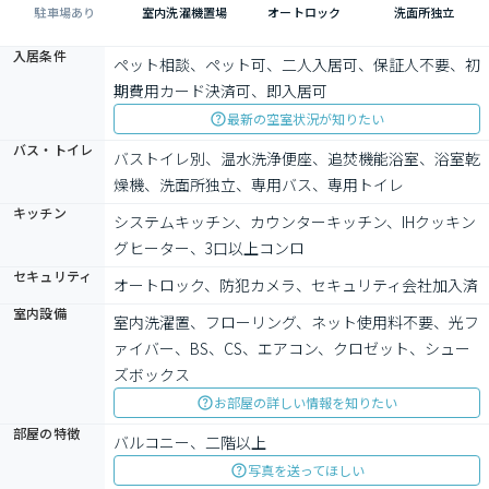
駐車場あり
室内洗濯機置場
オートロック
洗面所独立
入居条件
ペット相談、ペット可、二人入居可、保証人不要、初
期費用カード決済可、即入居可
最新の空室状況が知りたい
バス・トイレ
バストイレ別、温水洗浄便座、追焚機能浴室、浴室乾
燥機、洗面所独立、専用バス、専用トイレ
キッチン
システムキッチン、カウンターキッチン、IHクッキン
グヒーター、3口以上コンロ
セキュリティ
オートロック、防犯カメラ、セキュリティ会社加入済
室内設備
室内洗濯置、フローリング、ネット使用料不要、光フ
ァイバー、BS、CS、エアコン、クロゼット、シュー
ズボックス
お部屋の詳しい情報を知りたい
部屋の特徴
バルコニー、二階以上
写真を送ってほしい