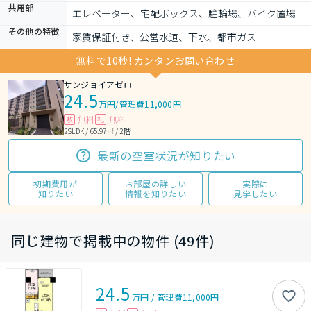
共用部
エレベーター、宅配ボックス、駐輪場、バイク置場
その他の特徴
家賃保証付き、公営水道、下水、都市ガス
無料で10秒! カンタンお問い合わせ
サンジョイアゼロ
24.5
万円
/
管理費11,000円
無料
無料
敷
礼
2SLDK / 65.97㎡ / 2階
最新の空室状況が知りたい
初期費用が
お部屋の詳しい
実際に
知りたい
情報を知りたい
見学したい
同じ建物で掲載中の物件 (49件)
24.5
万円
/
管理費
11,000円