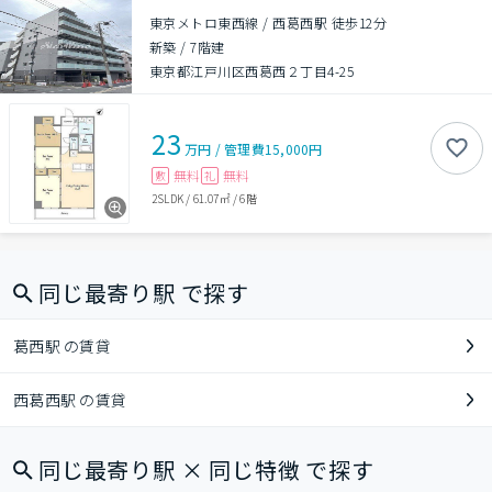
東京メトロ東西線 / 西葛西駅 徒歩12分
新築
/
7階建
東京都江戸川区西葛西２丁目4-25
23
万円
/
管理費
15,000円
無料
無料
敷
礼
2SLDK
/
61.07㎡
/
6階
同じ最寄り駅 で探す
葛西駅 の賃貸
西葛西駅 の賃貸
同じ最寄り駅 × 同じ特徴 で探す