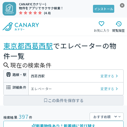
CANARY(カナリー)
物件をアプリでサクサク検索！
インストール
(4.8)
お気に入り
閲覧履歴
東京都
西葛西駅
でエレベーターの物
件一覧
現在の検索条件
路線・駅
西葛西駅
変更する
詳細条件
エレベーター
変更する
この条件を保存する
397
検索結果
件
新着物件あり！新着順に並び替え